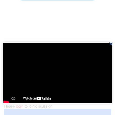
×
Previous Post
Sepenggal Kisah Heroik Batak Melawan Penjajah
Next Post
Mengenal Tradisi Membayar Uang Sinamot, Budaya
Mahar Pernikahan Adat Batak Toba yang Dikenal
Mahal Itu
Please
login
to join discussion