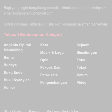
Bagi yang ingin bergabung menulis, kirimkan contoh artikelnya ke
email bonpascamp@gmail.com
Untuk informasi lebih lanjut, silahkan kunjungi
halaman berikut ini.
Telusuri Berdasarkan Kategori
Angkola Sipirok
Karo
Sejarah
Mandailing
Musik & Lagu
Simalungun
Berita
Opini
Toba
Budaya
Pakpak Dairi
Tokoh
Buku Ende
Pariwisata
Umum
Buku Nyanyian
Pengembangan
Video
Humor
Situs Ofisial
Kamus
Pedoman Media Siber