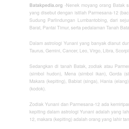
Batakpedia.org
-Nenek moyang orang Batak sej
yang disebut dengan istilah Parmesana-12 (bac
Sudung Parlindungan Lumbantobing, dari seju
Barat, Pantai Timur, serta pedalaman Tanah Bata
Dalam astrologi Yunani yang banyak dianut duni
Taurus, Gemini, Cancer, Leo, Virgo, Libra, Scorp
Sedangkan di tanah Batak, zodiak atau Parm
(simbol hudon), Mena (simbol ikan), Gorda (s
Makara (kepiting), Babiat (singa), Hania (elang
(kodok).
Zodiak Yunani dan Parmesana-12 ada kemiripan d
kepiting dalam astrologi Yunani adalah yang la
12, makara (kepiting) adalah orang yang lahir ta