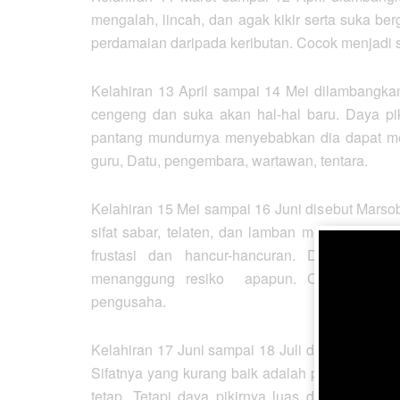
mengalah, lincah, dan agak kikir serta suka b
perdamaian daripada keributan. Cocok menjadi s
Kelahiran 13 April sampai 14 Mei dilambangka
cengeng dan suka akan hal-hal baru. Daya piki
pantang mundurnya menyebabkan dia dapat me
guru, Datu, pengembara, wartawan, tentara.
Kelahiran 15 Mei sampai 16 Juni disebut Mars
sifat sabar, telaten, dan lamban menyesuaikan d
frustasi dan hancur-hancuran. Dia pandai 
menanggung resiko apapun. Cocok menjadi
pengusaha.
Kelahiran 17 Juni sampai 18 Juli disebnut Nitu
Sifatnya yang kurang baik adalah pendapatnya y
tetap. Tetapi daya pikirnya luas dan jiwany