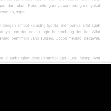
ergaul dan rukun. Keberuntungannya cenderung menyukai
eniman, sopir.
n dengan simbol kambing (gorda) mempunyai sifat agak
rnya luas dan selalu ingin berkembang dan liar. Sifat
njadi pemimpin yang sukses. Cocok menjadi pegawai,
oba, dilambangkan dengan simbol kupu-kupu. Mempunyai
iri. Ia pemikat yang jitu. Tapi kalau sudah marah, bisa
berhemat, tetapi kalau menginginkan sesuatu tidak
 seniman, perawat, juru runding, pemasaran, dan
na, dilambangkan dengan cacing. Mempunyai sifat sosial.
ang sering berubah dengan kata lain tidak berpendirian
a selalu hidup tak senang pada perubahan baru. Cocok