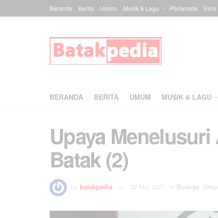
Beranda
Berita
Umum
Musik & Lagu
Pariwisata
Etnis
BERANDA
BERITA
UMUM
MUSIK & LAGU
Upaya Menelusuri 
Batak (2)
by
batakpedia
22 Mei 2021
in
Budaya
,
Umu