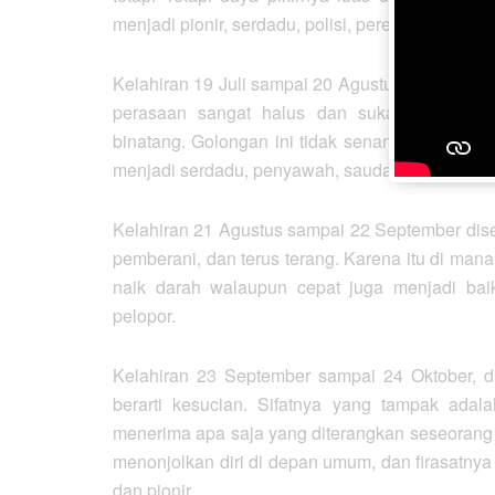
menjadi pionir, serdadu, polisi, perencana, dan p
Kelahiran 19 Juli sampai 20 Agustus, disebut 
perasaan sangat halus dan suka menyendiri
binatang. Golongan ini tidak senang foya-foya,
menjadi serdadu, penyawah, saudagar, tabib, d
Kelahiran 21 Agustus sampai 22 September disebu
pemberani, dan terus terang. Karena itu di ma
naik darah walaupun cepat juga menjadi bai
pelopor.
Kelahiran 23 September sampai 24 Oktober, 
berarti kesucian. Sifatnya yang tampak adalah
menerima apa saja yang diterangkan seseorang d
menonjolkan diri di depan umum, dan firasatnya
dan pionir.