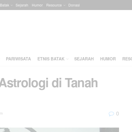
 Batak
Sejarah
Humor
Resource
Donasi
PARIWISATA
ETNIS BATAK
SEJARAH
HUMOR
RES
Astrologi di Tanah
0
m