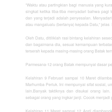
”Waktu atau partingkian bagi manusia yang kuran
singkat ketika tiba-tiba menyadari bahwa pagi 
dan yang terjadi adalah penyesalan. Menyadari
atau mangalualu (bertanya) kepada Datu,” jelas
Oleh Datu, ditiliklah rasi bintang kelahiran se
dan bagaimana dia, sesuai kemampuan terbatas
terserah kepada masing-masing orang Batak temp
Parmesana-12 orang Batak mempunyai dasar perk
Kelahiran 9 Februari sampai 10 Maret dilam
Marhumba Periuk. Ini mempunyai sifat sosial,
lain.Banyak taktiknya dan disukai orang lain
sebagai orang yang ingkar janji. Cocok menjadi g
Kelahiran 11 Maret sampai 12 April dlambang