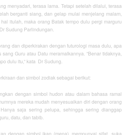
g menyadari, terasa lama. Tetapi setelah dilalui, terasa
telah berganti siang, dan gelap mulai menjelang malam,
 hal itulah, maka orang Batak tempo dulu pergi marguru
 Dr Sudung Parlindungan.
seorang dan diperkirakan dengan futurologi masa dulu, apa
 sang Guru atau Datu meramalkannya. ”Benar tidaknya,
o dulu itu,” kata Dr Sudung.
iraan dan simbol zodiak sebagai berikut:
bangkan dengan simbol hudon atau dalam bahasa ramal
 umumnya mereka mudah menyesuaikan diri dengan orang
. Hanya saja sering pelupa, sehingga sering dianggap
uru, datu, dan tabib.
kan dengan simbol ikan (mena), mempunyai sifat suka