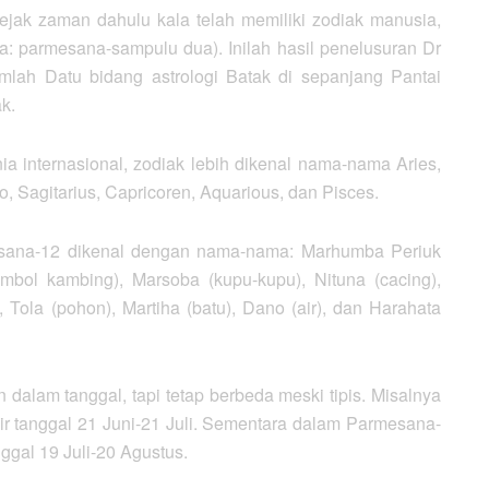
ak zaman dahulu kala telah memiliki zodiak manusia,
a: parmesana-sampulu dua). Inilah hasil penelusuran Dr
mlah Datu bidang astrologi Batak di sepanjang Pantai
k.
a internasional, zodiak lebih dikenal nama-nama Aries,
io, Sagitarius, Capricoren, Aquarious, dan Pisces.
esana-12 dikenal dengan nama-nama: Marhumba Periuk
imbol kambing), Marsoba (kupu-kupu), Nituna (cacing),
), Tola (pohon), Martiha (batu), Dano (air), dan Harahata
alam tanggal, tapi tetap berbeda meski tipis. Misalnya
hir tanggal 21 Juni-21 Juli. Sementara dalam Parmesana-
nggal 19 Juli-20 Agustus.