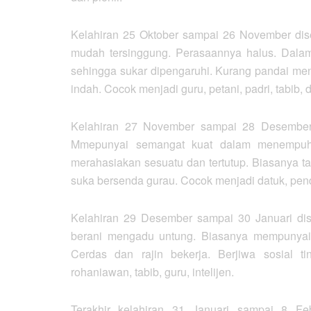
Kelahiran 25 Oktober sampai 26 November dis
mudah tersinggung. Perasaannya halus. Dal
sehingga sukar dipengaruhi. Kurang pandai me
indah. Cocok menjadi guru, petani, padri, tabib,
Kelahiran 27 November sampai 28 Desember 
Mmepunyai semangat kuat dalam menempuh s
merahasiakan sesuatu dan tertutup. Biasanya t
suka bersenda gurau. Cocok menjadi datuk, pende
Kelahiran 29 Desember sampai 30 Januari dis
berani mengadu untung. Biasanya mempunyai
Cerdas dan rajin bekerja. Berjiwa sosial 
rohaniawan, tabib, guru, intelijen.
Terakhir kelahiran 31 Januari sampai 8 Fe