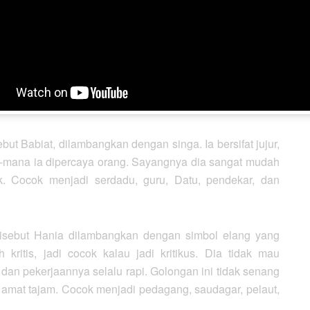
elaut.
Makara, dilambangkan dengan simbol kepiting. Mempunyai
. Sifat penyayangnya amat besar, terutama terhadap
 lebih senang hidup di rumah daripada bepergian. Cocok
an rohaniawan.
t Babiat, dilambangkan dengan singa. Ia bersifat jujur,
na-mana ia dipercaya orang. Sayangnya dia sangat mudah
k. Cocok menjadi serdadu, guru, Datu, pendekar, dan
disebut Hania dilambangkan dengan simbol elang yang
 kritis, jadi cocok kalau jadi kritikus. Dia tidak mau
an pekerjaannya selalu rapi. Golongan ini tidak senang
 amat tajam. Cocok menjadi pedagang, saudagar, pelaut,