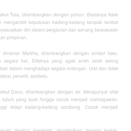
ebut Tola, dilambangkan dengan pohon. Biasanya tidak
am mengambil keputusan kadang-kadang tampak lambat
nyesuaikan diri dalam pergaulan dan senang berpakaian
 dan pimpinan.
dinamai Martiha, dilambangkan dengan simbol batu.
egala hal. Sifatnya yang agak aneh ialah sering
abah dalam menghadapi segala rintangan. Ulet dan tidak
kar, peneliti, serdadu.
ebut Dano, dilambangkan dengan air. Mempunyai sifat
 tubuh yang kuat hingga cocok menjadi olahragawan.
tinggi tetapi kadang-kadang sombong. Cocok menjadi
bruari disebut Harahata, disimbolkan dengan kodok,