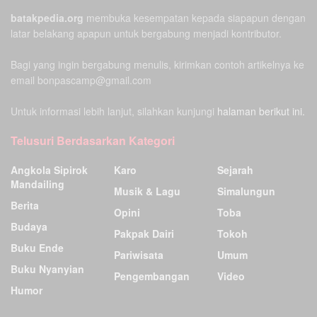
batakpedia.org
membuka kesempatan kepada siapapun dengan
latar belakang apapun untuk bergabung menjadi kontributor.
Bagi yang ingin bergabung menulis, kirimkan contoh artikelnya ke
email bonpascamp@gmail.com
Untuk informasi lebih lanjut, silahkan kunjungi
halaman berikut ini.
Telusuri Berdasarkan Kategori
Angkola Sipirok
Karo
Sejarah
Mandailing
Musik & Lagu
Simalungun
Berita
Opini
Toba
Budaya
Pakpak Dairi
Tokoh
Buku Ende
Pariwisata
Umum
Buku Nyanyian
Pengembangan
Video
Humor