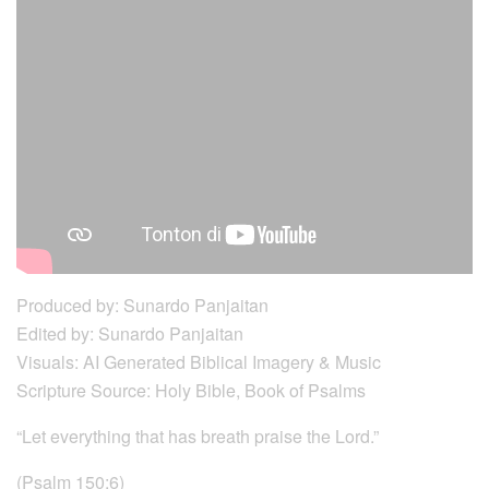
Produced by: Sunardo Panjaitan
Edited by: Sunardo Panjaitan
Visuals: AI Generated Biblical Imagery & Music
Scripture Source: Holy Bible, Book of Psalms
“Let everything that has breath praise the Lord.”
(Psalm 150:6)