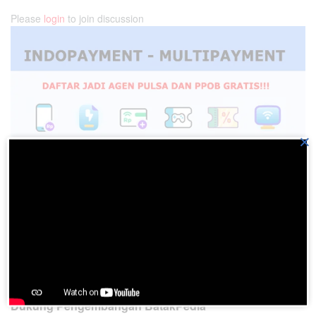
Please
login
to join discussion
×
Dukung Pengembangan BatakPedia