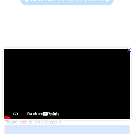
×
Previous Post
Ajang W20 dorong produk UMKM Sumut ke pasar
global
Next Post
Ada pameran produk UMKM di Parapat
Please
login
to join discussion