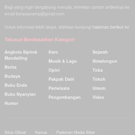
Bagi yang ingin bergabung menulis, kirimkan contoh artikelnya ke
email bonpascamp@gmail.com
Untuk informasi lebih lanjut, silahkan kunjungi
halaman berikut ini.
Telusuri Berdasarkan Kategori
Angkola Sipirok
Karo
Sejarah
Mandailing
Musik & Lagu
Simalungun
Berita
Opini
Toba
Budaya
Pakpak Dairi
Tokoh
Buku Ende
Pariwisata
Umum
Buku Nyanyian
Pengembangan
Video
Humor
Situs Ofisial
Kamus
Pedoman Media Siber