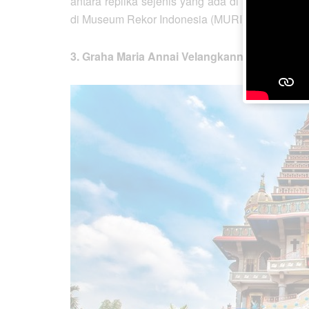
antara replika sejenis yang ada di luar Burma. 
di Museum Rekor Indonesia (MURI).
3. Graha Maria Annai Velangkanni