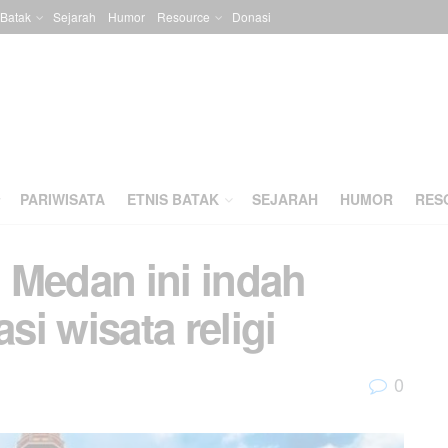
 Batak
Sejarah
Humor
Resource
Donasi
PARIWISATA
ETNIS BATAK
SEJARAH
HUMOR
RES
 Medan ini indah
si wisata religi
0