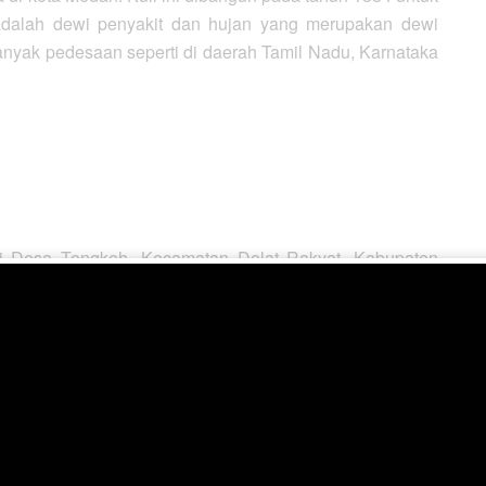
alah dewi penyakit dan hujan yang merupakan dewi
anyak pedesaan seperti di daerah Tamil Nadu, Karnataka
 Desa Tongkeh, Kecamatan Dolat Rakyat, Kabupaten
atau pagoda yang sangat megah ini menjadi daya tarik
wedagon yang ada di Burma, Myanmar. Warna emas dari
iap tempat ibadah umat Budha.
 merupakan replika tertinggi kedua yang pernah ada di