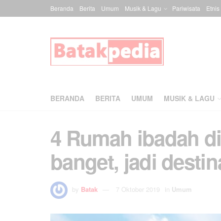
Beranda
Berita
Umum
Musik & Lagu
Pariwisata
Etnis
BERANDA
BERITA
UMUM
MUSIK & LAGU
4 Rumah ibadah di
banget, jadi destina
by
Batak
7 Oktober 2019
in
Umum