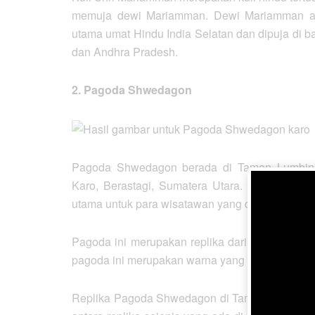
memuja dewi Mariamman. Dewi Mariamman ad
utama umat Hindu India Selatan dan dipuja di b
dan Andhra Pradesh.
2.
Pagoda Shwedagon
Pagoda Shwedagon berada di Taman Lumbini
Karo, Berastagi, Sumatera Utara. Kuil Budha 
utama untuk para wisatawan yang datang.
Pagoda ini merupakan replika dari pagoda Sh
pagoda ini merupakan warna yang khas dari set
Replika Pagoda Shwedagon di Taman Lumbini ini