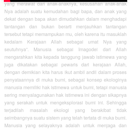
yang merawat dari anak-anaknya, kesusahan anak-anak
Nya adalah suatu kemudahan bagi bapa, dan anak yang
dekat dengan bapa akan dimudahkan dalam menghadapi
tantangan dan bukan berarti menjauhkan tantangan
tersebut tetapi memampukan mu, oleh karena itu masuklah
kedalam Kerajaan Allah sebagai umat Nya yang
seutuhnya”. Manusia sebagai Imagodei dari Allah
mengarahkan kita kepada tanggung jawab istimewa yang
juga dikatakan sebagai pewaris dari kerajaan Allah,
dengan demikian kita harus ikut ambil andil dalam proses
penyataannya di muka bumi, sebagai konsep ekologinya
manusia memiliki hak istimewa untuk bumi, tetapi manusia
sering menyalagunakan hak istimewa ini dengan sikapnya
yang serakah untuk mengeksplorasi bumi ini. Sehingga
terjadilah masalah ekologi yang berakibat tidak
seimbangnya suatu sistem yang telah tertata di muka bumi.
Manusia yang selayaknya adalah untuk menjaga dan