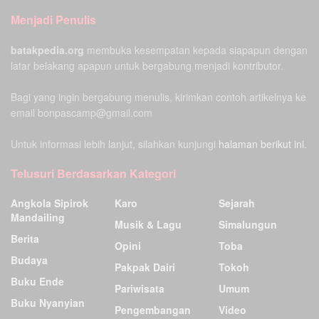
Menjadi Penulis
batakpedia.org
membuka kesempatan kepada siapapun dengan
latar belakang apapun untuk bergabung menjadi kontributor.
Bagi yang ingin bergabung menulis, kirimkan contoh artikelnya ke
email bonpascamp@gmail.com
Untuk informasi lebih lanjut, silahkan kunjungi
halaman berikut ini.
Telusuri Berdasarkan Kategori
Angkola Sipirok
Karo
Sejarah
Mandailing
Musik & Lagu
Simalungun
Berita
Opini
Toba
Budaya
Pakpak Dairi
Tokoh
Buku Ende
Pariwisata
Umum
Buku Nyanyian
Pengembangan
Video