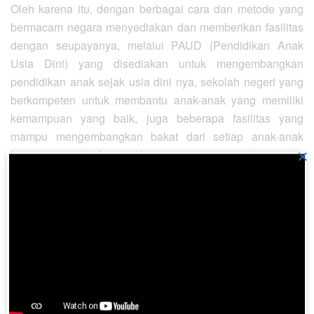
Oleh karena itu, dengan berbagai cara dan metode yang
bermacam negara menyediakan dan memberikan fasilitas
dengan seupayanya, melalui PAUD (Pendidikan Anak
Usia Dini) yang disediakan untuk mengembangkan
pendidikan anak sejak usia dini nya, sekolah negeri yang
berkompeten untuk membantu anak-anak yang memiliki
kemampuan yang baik, juga beberapa fasilitas yang
mampu mengembangkan bakat dari setiap anak-anak
×
bangsa sesuai dengan kemampuannya masing-masing
semua ini hanyalah untuk meningkatkan mutu, dan
kualitas dari sumber daya manusia (SDM). Dengan
demikian negara harus menyediahkan mesin produksi
yang handal untuk hal yang di cita-citakan kepada
generasi anak bangsa.
Pewaris Kerajaan Allah
“Allah adalah Bapa segala mahluk dan ibu yang pengasih