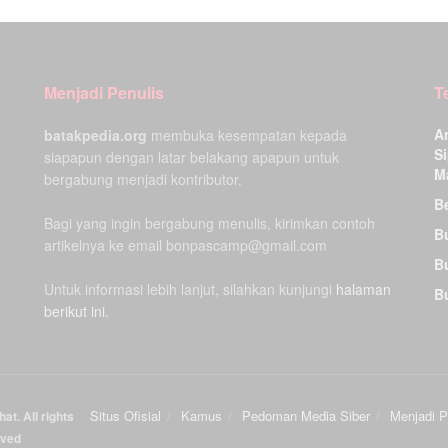
Menjadi Penulis
T
A
batakpedia.org
membuka kesempatan kepada
Si
siapapun dengan latar belakang apapun untuk
M
bergabung menjadi kontributor.
Be
Bagi yang ingin bergabung menulis, kirimkan contoh
B
artikelnya ke email bonpascamp@gmail.com
B
Untuk informasi lebih lanjut, silahkan kunjungi
halaman
B
berikut ini.
Situs Ofisial
Kamus
Pedoman Media Siber
Menjadi P
at. All rights
rved