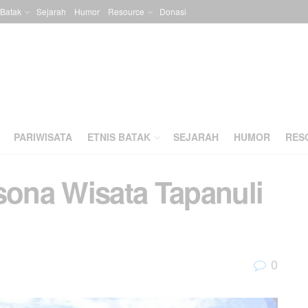
 Batak
Sejarah
Humor
Resource
Donasi
PARIWISATA
ETNIS BATAK
SEJARAH
HUMOR
RES
sona Wisata Tapanuli
0