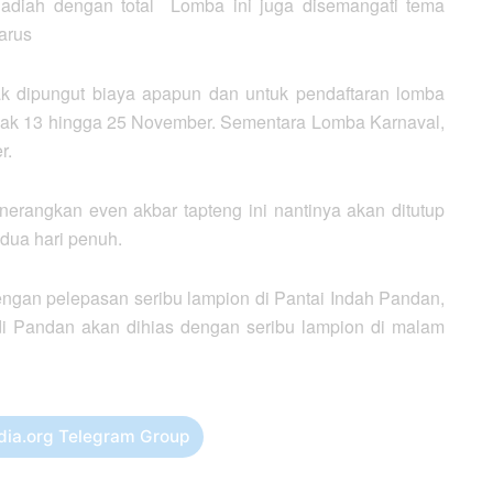
adiah dengan total Lomba ini juga disemangati tema
arus
ak dipungut biaya apapun dan untuk pendaftaran lomba
jak 13 hingga 25 November. Sementara Lomba Karnaval,
r.
rangkan even akbar tapteng ini nantinya akan ditutup
dua hari penuh.
engan pelepasan seribu lampion di Pantai Indah Pandan,
t di Pandan akan dihias dengan seribu lampion di malam
dia.org Telegram Group