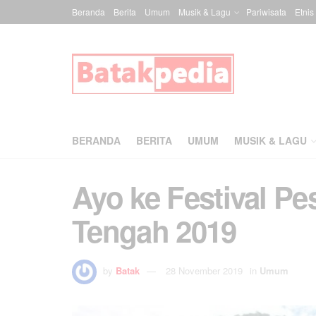
Beranda
Berita
Umum
Musik & Lagu
Pariwisata
Etnis
BERANDA
BERITA
UMUM
MUSIK & LAGU
Ayo ke Festival Pe
Tengah 2019
by
Batak
28 November 2019
in
Umum