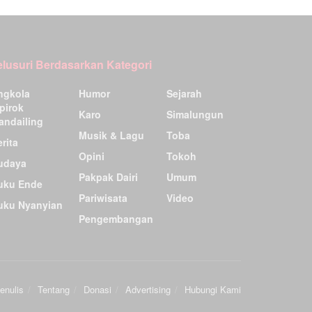
elusuri Berdasarkan Kategori
ngkola
Humor
Sejarah
pirok
Karo
Simalungun
andailing
Musik & Lagu
Toba
rita
Opini
Tokoh
udaya
Pakpak Dairi
Umum
uku Ende
Pariwisata
Video
uku Nyanyian
Pengembangan
enulis
Tentang
Donasi
Advertising
Hubungi Kami