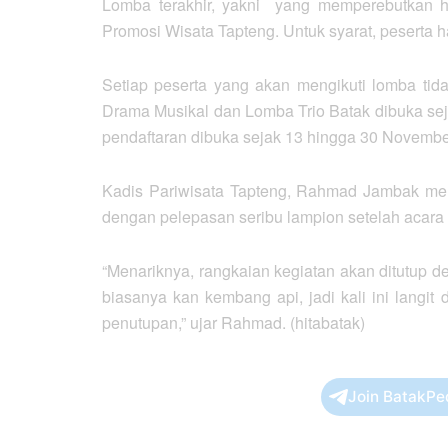
Lomba terakhir, yakni yang memperebutkan h
Promosi Wisata Tapteng. Untuk syarat, peserta h
Setiap peserta yang akan mengikuti lomba tid
Drama Musikal dan Lomba Trio Batak dibuka se
pendaftaran dibuka sejak 13 hingga 30 Novembe
Kadis Pariwisata Tapteng, Rahmad Jambak mene
dengan pelepasan seribu lampion setelah acara 
“Menariknya, rangkaian kegiatan akan ditutup d
biasanya kan kembang api, jadi kali ini langi
penutupan,” ujar Rahmad. (hitabatak)
Join BatakPe