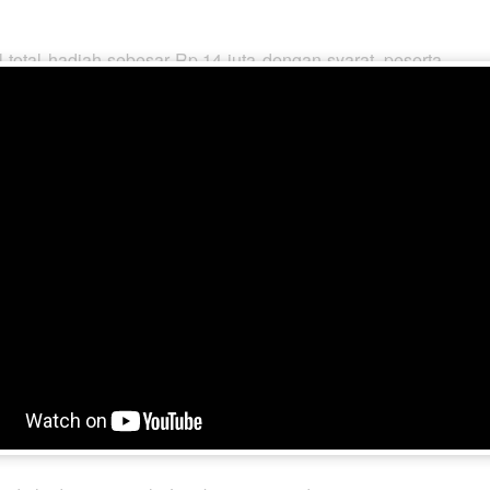
otal hadiah sebesar Rp.14 juta dengan syarat, peserta
rekaman dalam durasi 10 hingga 15 menit dan lomba Trio
an sebesar Rp30 juta. lomba Trio Lagu Batak diwajibkan
lerkan Trio Alexis.
long Naso Tarputik, Percuma Do, Orang Ketiga, Kecewa
agu batak bertujuan untuk mendorong penyanyi-penyanyi
iah hingga Rp58 juta, yaitu Kostum Karnaval. Kostum
u mendeskripsikan Kostum yang dibuat dan memiliki
rta bukan berbahan baku baliho.