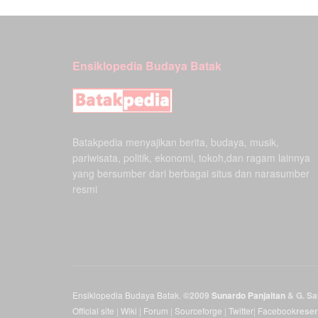
Ensiklopedia Budaya Batak
Batakpedia menyajikan berita, budaya, musik,
pariwisata, politik, ekonomi, tokoh,dan ragam lainnya
yang bersumber dari berbagai situs dan narasumber
resmi
Ensiklopedia Budaya Batak
.
©2009
Sunardo Panjaitan
& G. Sah
Official site
|
Wiki
|
Forum
|
Sourceforge
|
Twitter
|
Facebook
rese