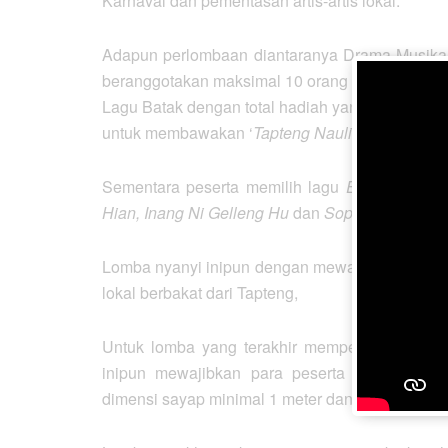
Karnaval dan pementasan artis-artis lokal.
Adapun perlombaan diantaranya Drama Musikal t
beranggotakan maksimal 10 orang lalu kategori 
Lagu Batak dengan total hadiah yang diperebutk
untuk membawakan ‘
Tapteng Nauli
‘ yang dipopu
Sementara peserta memilih lagu
Esterlina, Ho
Hian, Inang Ni Gelleng Hu
dan
Sopanagaman.
Lomba nyanyi inipun dengan mewajibkan lagu-l
lokal berbakat dari Tapteng,
Untuk lomba yang terakhir memperebutkan had
inipun mewajibkan para peserta untuk mamp
dimensi sayap minimal 1 meter dan 3 dimensi se