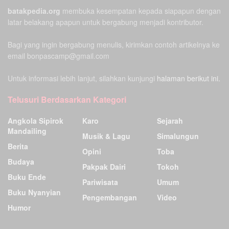
batakpedia.org
membuka kesempatan kepada siapapun dengan
latar belakang apapun untuk bergabung menjadi kontributor.
Bagi yang ingin bergabung menulis, kirimkan contoh artikelnya ke
email bonpascamp@gmail.com
Untuk informasi lebih lanjut, silahkan kunjungi
halaman berikut ini.
Telusuri Berdasarkan Kategori
Angkola Sipirok
Karo
Sejarah
Mandailing
Musik & Lagu
Simalungun
Berita
Opini
Toba
Budaya
Pakpak Dairi
Tokoh
Buku Ende
Pariwisata
Umum
Buku Nyanyian
Pengembangan
Video
Humor