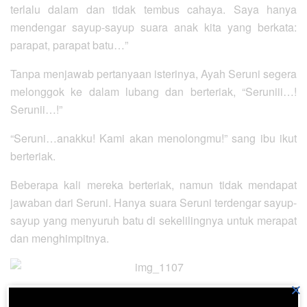
terlalu dalam dan tidak tembus cahaya. Saya hanya
mendengar sayup-sayup suara anak kita yang berkata:
parapat, parapat batu…”
Tanpa menjawab pertanyaan isterinya, Ayah Seruni segera
melonggok ke dalam lubang dan berteriak, “Seruniii…!
Serunii…!”
“Seruni…anakku! Kami akan menolongmu!” sang ibu ikut
berteriak.
Beberapa kali mereka berteriak, namun tidak mendapat
jawaban dari Seruni. Hanya suara Seruni terdengar sayup-
sayup yang menyuruh batu di sekelilingnya untuk merapat
dan menghimpitnya.
×
Warga yang hadir di tempat itu juga berusaha untuk