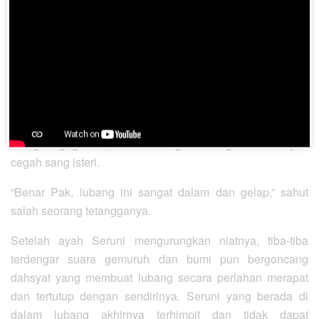
membantu dengan mengulurkan seutas tambang hingga
ke dasar lubang, namun sama sekali tidak disentuh atau
dipegang oleh Seruni.
Merasa khawatir, Sang Ayah memutuskan untuk menyusul
puterinya masuk ke dalam lubang, “Bu, pegang obor ini!
Saya akan turun menjemput anak kita!”
“Jangan gegabah, Pak. Lubang ini sangat berbahaya!”
cegah sang isteri.
“Benar Pak, lubang ini sangat dalam dan gelap,” sahut
salah seorang tetangganya.
Setelah ayah Seruni mengurungkan niatnya, tiba-tiba
terdengar suara gemuruh dan bumi pun bergoncang
dahsyat yang membuat lubang secara perlahan merapat
dan tertutup dengan sendirinya. Seruni yang berada di
dalam lubang akhirnya terhimpit dan tidak dapat