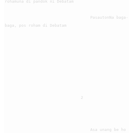
rohamuna di pandok ni Debatam

                                    PasautonNa baga-
baga, pos roham di Debatam

                                2

                                    Asa unang be ho 