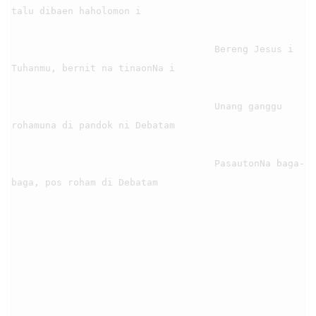
talu dibaen haholomon i

                                    Bereng Jesus i 
Tuhanmu, bernit na tinaonNa i

                                    Unang ganggu 
rohamuna di pandok ni Debatam

                                    PasautonNa baga-
baga, pos roham di Debatam
