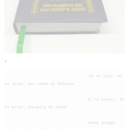
1
                                    Ho na loja, ho 
na sorat, pos roham di Debatam

                                    Di na hansit, di 
na borat, dipapita do roham

                                    Unang ganggu 