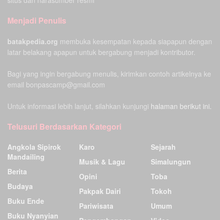
situs dan narasumber resmi
Menjadi Penulis
batakpedia.org
membuka kesempatan kepada siapapun dengan
latar belakang apapun untuk bergabung menjadi kontributor.
Bagi yang ingin bergabung menulis, kirimkan contoh artikelnya ke
email bonpascamp@gmail.com
Untuk informasi lebih lanjut, silahkan kunjungi
halaman berikut ini.
Telusuri Berdasarkan Kategori
Angkola Sipirok
Karo
Sejarah
Mandailing
Musik & Lagu
Simalungun
Berita
Opini
Toba
Budaya
Pakpak Dairi
Tokoh
Buku Ende
Pariwisata
Umum
Buku Nyanyian