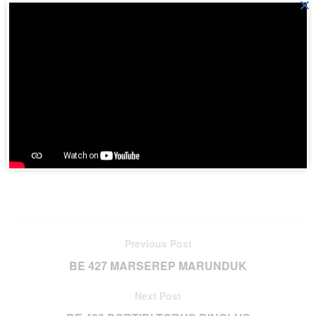
×
Download aplikasi HKBP di
Playstore
Join BatakPedia.org Telegram Group
Previous Post
BE 427 MARSEREP MARUNDUK
Next Post