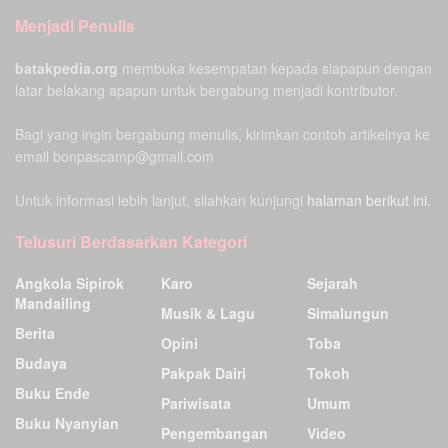
Menjadi Penulis
batakpedia.org
membuka kesempatan kepada siapapun dengan
latar belakang apapun untuk bergabung menjadi kontributor.
Bagi yang ingin bergabung menulis, kirimkan contoh artikelnya ke
email bonpascamp@gmail.com
Untuk informasi lebih lanjut, silahkan kunjungi
halaman berikut ini.
Telusuri Berdasarkan Kategori
Angkola Sipirok
Karo
Sejarah
Mandailing
Musik & Lagu
Simalungun
Berita
Opini
Toba
Budaya
Pakpak Dairi
Tokoh
Buku Ende
Pariwisata
Umum
Buku Nyanyian
Pengembangan
Video