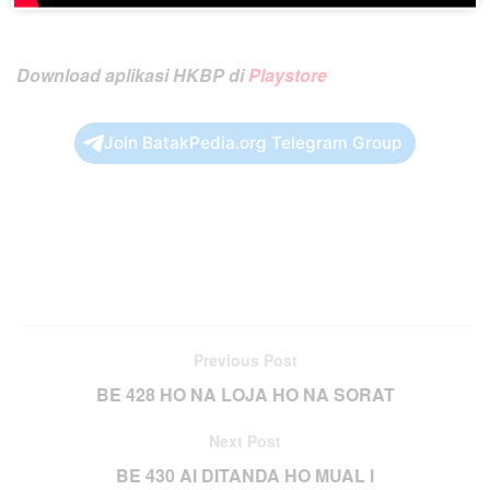
Download aplikasi HKBP di
Playstore
Join BatakPedia.org Telegram Group
Previous Post
BE 428 HO NA LOJA HO NA SORAT
Next Post
BE 430 AI DITANDA HO MUAL I