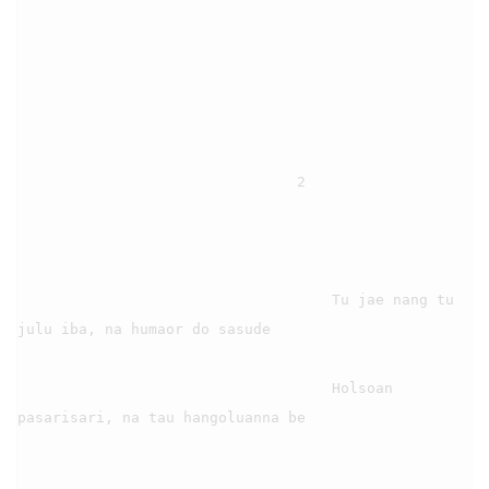
                                2

                                    Tu jae nang tu 
julu iba, na humaor do sasude

                                    Holsoan 
pasarisari, na tau hangoluanna be
