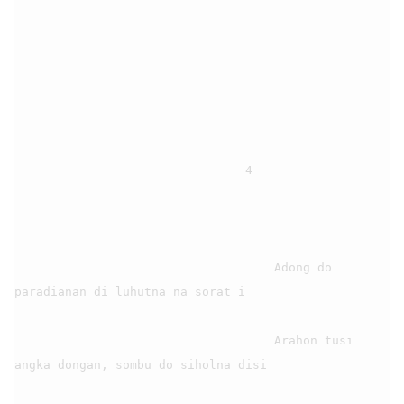
                                4

                                    Adong do 
paradianan di luhutna na sorat i

                                    Arahon tusi 
angka dongan, sombu do siholna disi
