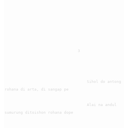
                                3

                                    Sihol do antong 
rohana di arta, di sangap pe

                                    Alai na andul 
sumurung ditoishon rohana dope
