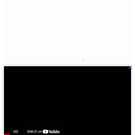
                                5

×
                                    Sai topot 
paradianan, na ni rade ni Debata

                                    Marhite Tuhanta 