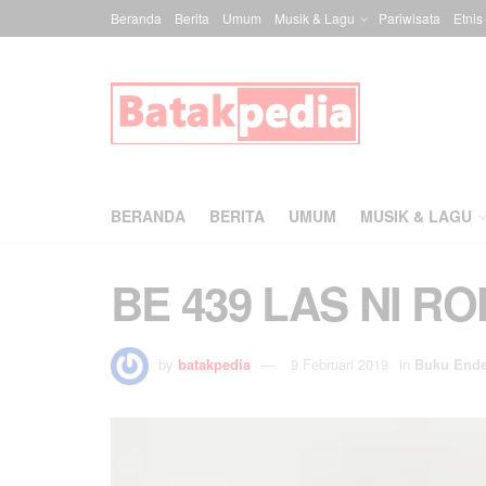
Beranda
Berita
Umum
Musik & Lagu
Pariwisata
Etnis
BERANDA
BERITA
UMUM
MUSIK & LAGU
BE 439 LAS NI 
by
batakpedia
9 Februari 2019
in
Buku End