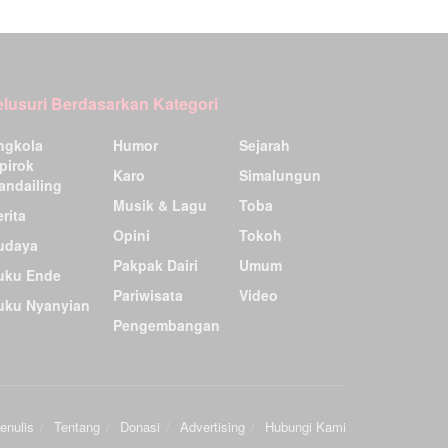
elusuri Berdasarkan Kategori
ngkola
Humor
Sejarah
pirok
Karo
Simalungun
andailing
Musik & Lagu
Toba
rita
Opini
Tokoh
udaya
Pakpak Dairi
Umum
uku Ende
Pariwisata
Video
uku Nyanyian
Pengembangan
enulis
Tentang
Donasi
Advertising
Hubungi Kami