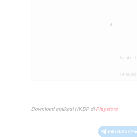
                                4

                                    Ai di tingki on dame rohamon,

Download aplikasi HKBP di
Playstore
Join BatakPe