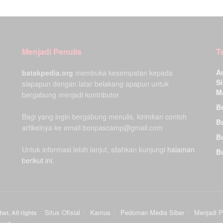
Menjadi Penulis
T
A
batakpedia.org
membuka kesempatan kepada
Si
siapapun dengan latar belakang apapun untuk
M
bergabung menjadi kontributor.
Be
Bagi yang ingin bergabung menulis, kirimkan contoh
B
artikelnya ke email bonpascamp@gmail.com
B
Untuk informasi lebih lanjut, silahkan kunjungi
halaman
B
berikut ini.
Situs Ofisial
Kamus
Pedoman Media Siber
Menjadi P
at. All rights