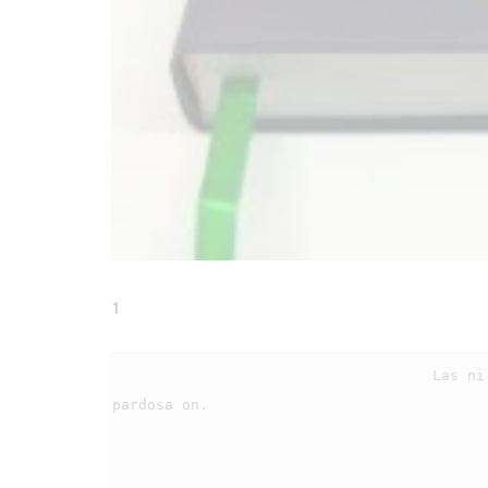
1
                                    Las ni rohangkon, ai sadari on do dijangkon Jesus au, 
pardosa on.
