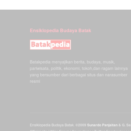
Ensiklopedia Budaya Batak
Batakpedia menyajikan berita, budaya, musik,
pariwisata, politik, ekonomi, tokoh,dan ragam lainnya
yang bersumber dari berbagai situs dan narasumber
resmi
Ensiklopedia Budaya Batak
.
©2009
Sunardo Panjaitan
& G. Sah