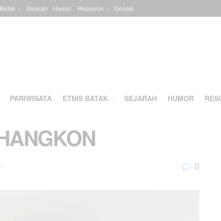
 Batak
Sejarah
Humor
Resource
Donasi
PARIWISATA
ETNIS BATAK
SEJARAH
HUMOR
RES
ROHANGKON
0
e