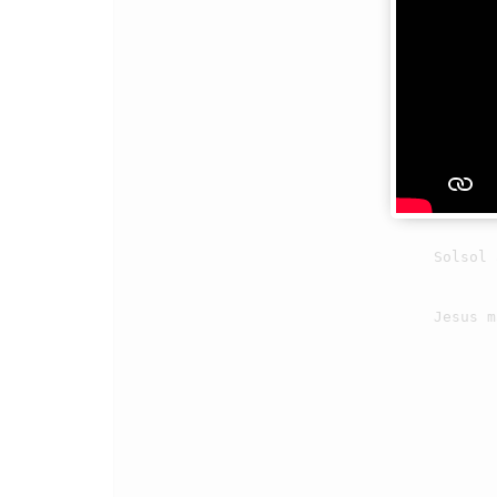
                                3

                                    Solsol arsak pe, mate ma sude,

                                    Jesus ma baen tohapmi, tiur sude.
