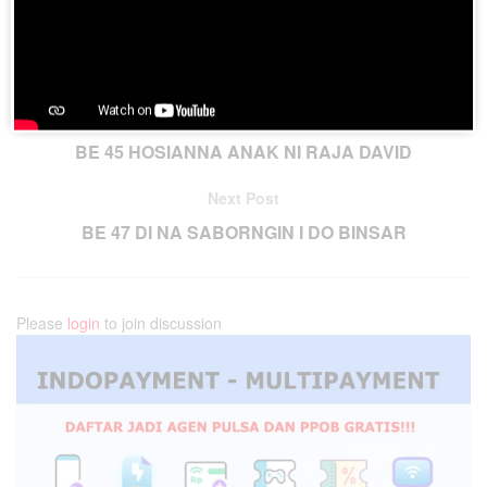
Previous Post
BE 45 HOSIANNA ANAK NI RAJA DAVID
Next Post
BE 47 DI NA SABORNGIN I DO BINSAR
Please
login
to join discussion