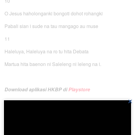
10
O Jesus haholonganki bongoti dohot rohangki
Pabali sian i sude na tau mangago au muse
11
Haleluya, Haleluya na ro tu hita Debata
Martua hita baenon ni Saleleng ni leleng na i.
Download aplikasi HKBP di
Playstore
×
Join BatakPedia.org Telegram Group