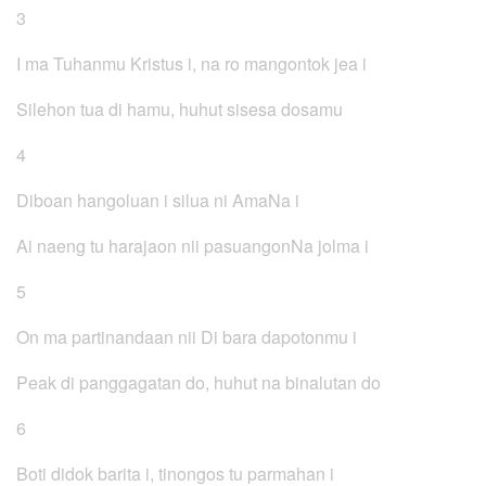
3
I ma Tuhanmu Kristus i, na ro mangontok jea i
Silehon tua di hamu, huhut sisesa dosamu
4
Diboan hangoluan i silua ni AmaNa i
Ai naeng tu harajaon nii pasuangonNa jolma i
5
On ma partinandaan nii Di bara dapotonmu i
Peak di panggagatan do, huhut na binalutan do
6
Boti didok barita i, tinongos tu parmahan i