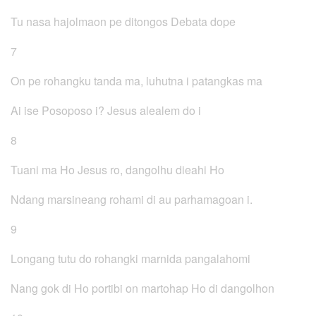
Tu nasa hajolmaon pe ditongos Debata dope
7
On pe rohangku tanda ma, luhutna i patangkas ma
Ai ise Posoposo i? Jesus alealem do i
8
Tuani ma Ho Jesus ro, dangolhu dieahi Ho
Ndang marsineang rohami di au parhamagoan i.
9
Longang tutu do rohangki marnida pangalahomi
Nang gok di Ho portibi on martohap Ho di dangolhon