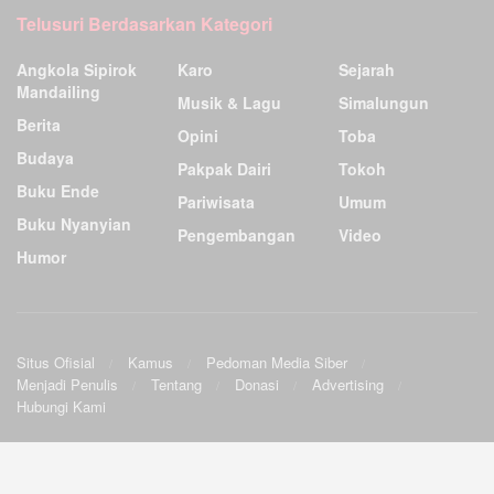
Telusuri Berdasarkan Kategori
Angkola Sipirok
Karo
Sejarah
Mandailing
Musik & Lagu
Simalungun
Berita
Opini
Toba
Budaya
Pakpak Dairi
Tokoh
Buku Ende
Pariwisata
Umum
Buku Nyanyian
Pengembangan
Video
Humor
Situs Ofisial
Kamus
Pedoman Media Siber
Menjadi Penulis
Tentang
Donasi
Advertising
Hubungi Kami
Ensiklopedia Budaya Batak
.
©2009
Sunardo Panjaitan
& G. Sahat. All
Official site
|
Wiki
|
Forum
|
Sourceforge
|
Twitter
|
Facebook
rights reserved