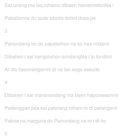
Sai unang ma lea rohamu dibaen hametmetonNa i
Pabalionna do sude sibolis dohot dosa pe
3
Panondang on do papatarhon na so hea niidami
Dibahen i sai hangoluhon sondangNa i tu tondimi
Ai ido hasonanganmi di na lao sego sasude
4
Dibahen i sai marsinondang ma baen haporseaonmi
Padenggan jala sai patorang roham ro di parangemi
Paboa na marguna do Panondang na ro i di ho
5