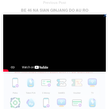
Previous Post
BE 46 NA SIAN GINJANG DO AU RO
×
Next Post
BE 48 RIA MA HITA SASUDE
Please
login
to join discussion