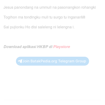
Jesus panondang na ummuli na pasonangkon rohangki
Togihon ma tondingku muli tu surgo tu ingananMi
Sai pujionku Ho disi saleleng ni lelengna i.
Download aplikasi HKBP di
Playstore
Join BatakPedia.org Telegram Group