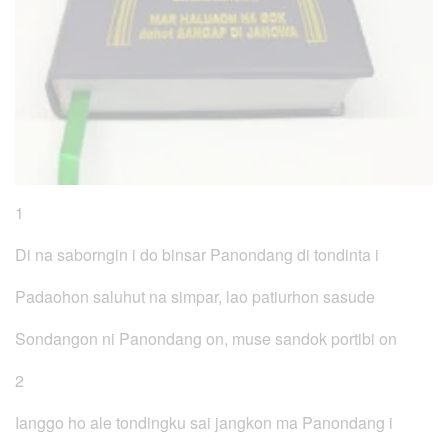
1
Di na saborngin i do binsar Panondang di tondinta i
Padaohon saluhut na simpar, lao patiurhon sasude
Sondangon ni Panondang on, muse sandok portibi on
2
Ianggo ho ale tondingku sai jangkon ma Panondang i