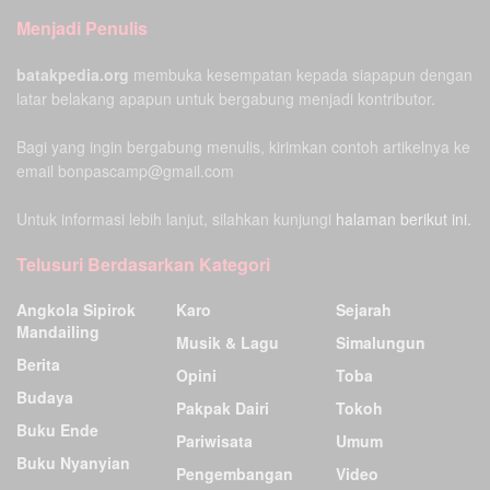
Menjadi Penulis
batakpedia.org
membuka kesempatan kepada siapapun dengan
latar belakang apapun untuk bergabung menjadi kontributor.
Bagi yang ingin bergabung menulis, kirimkan contoh artikelnya ke
email bonpascamp@gmail.com
Untuk informasi lebih lanjut, silahkan kunjungi
halaman berikut ini.
Telusuri Berdasarkan Kategori
Angkola Sipirok
Karo
Sejarah
Mandailing
Musik & Lagu
Simalungun
Berita
Opini
Toba
Budaya
Pakpak Dairi
Tokoh
Buku Ende
Pariwisata
Umum
Buku Nyanyian
Pengembangan
Video