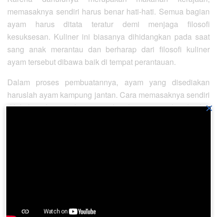
memasaknya sendiri harus benar hati-hati. Semua bagian
ayam harus ditata teratur demi menjaga filosofi
kesuksesan. Kuliner ini biasanya dihidangkan pada saat
sang anak merantau dan berharap dari filosofi kuliner
ayam tersebut dibawa baik di tempat perantauan.
Dalam proses pembuatannya, ayam yang disediakan
haruslah ayam kampung jantan. Cara memasaknya sendiri
×
dilakukan dengan dua cara yakni dipanggang dan digulai.
Setelah dimasak, ayam tersebut harus disusun secara
anatomi demi tujuan filosofi tersebut.
5. Gule Kuta-Kuta