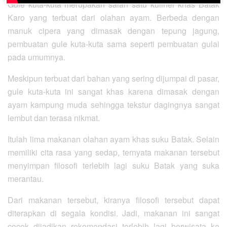
Gule kuta-kuta merupakan salah satu kuliner khas Batak
Karo yang terbuat dari olahan ayam. Berbeda dengan
manuk cipera yang dimasak dengan tepung jagung,
pembuatan gule kuta-kuta sama seperti pembuatan gulai
pada umumnya.
Meskipun terbuat dari bahan yang sering dijumpai di pasar,
gule kuta-kuta ini sangat khas karena dimasak dengan
ayam kampung muda sehingga tekstur dagingnya sangat
lembut dan terasa nikmat.
Itulah lima makanan olahan ayam khas suku Batak. Selain
memiliki cita rasa yang sedap, ternyata makanan tersebut
menyimpan filosofi terlebih lagi suku Batak yang suka
merantau.
Dari makanan tersebut, kiranya filosofi tersebut dapat
diterapkan di segala kondisi. Jadi, makanan ini sangat
cocok dijadikan rekomendasi terlebih lagi berwisata ke