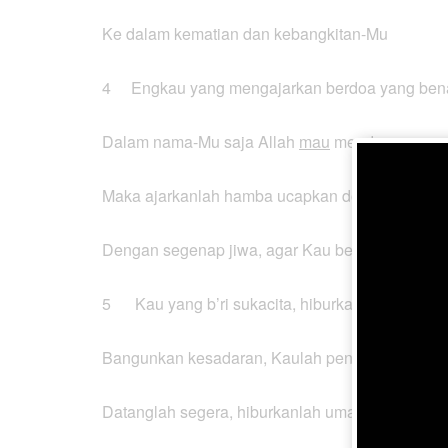
Ke dalam kematian dan kebangkitan-Mu
4 Engkau yang mengajarkan berdoa yang ben
Dalam nama-Mu saja Allah
mau
mendengar
Maka ajarkanlah hamba ucapkan doa
Dengan segenap jiwa, agar Kau berkenan
5 Kau yang b’ri sukacita, hiburkanlah hatiku
Bangunkan kesadaran, Kaulah penolongku
Datanglah segera, hiburkanlah umat-Mu