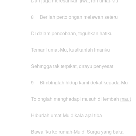
Dan juga meresahkan jiwa, roh umat-Mu
8 Berilah pertolongan melawan seteru
Di dalam pencobaan, teguhkan hatiku
Temani umat-Mu, kuatkanlah imanku
Sehingga tak terpikat, dirayu penyesat
9 Bimbinglah hidup kami dekat kepada-Mu
Tolonglah menghadapi musuh di lembah
maut
Hiburlah umat-Mu dikala ajal tiba
Bawa ‘ku ke rumah-Mu di Surga yang baka