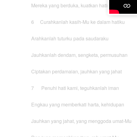
Mereka yang berduka, kuatkan hatinya
6 Curahkanlah kasih-Mu ke dalam hatiku
Arahkanlah tuturku pada saudaraku
Jauhkanlah dendam, sengketa, permusuhan
Ciptakan perdamaian, jauhkan yang jahat
7 Penuhi hati kami, teguhkanlah iman
Engkau yang memberkati harta, kehidupan
Jauhkan yang jahat, yang menggoda umat-Mu