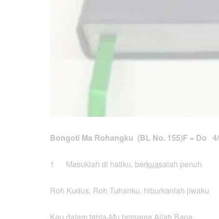
Bongoti Ma Rohangku (BL No. 155)
F = Do 4
1 Masuklah di hatiku, ber
kua
salah penuh
Roh Kudus, Roh Tuhanku, hiburkanlah jiwaku
Kau dalam tahta-Mu bersama Allah Bapa