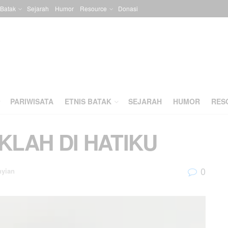
 Batak
Sejarah
Humor
Resource
Donasi
PARIWISATA
ETNIS BATAK
SEJARAH
HUMOR
RES
KLAH DI HATIKU
0
nyian