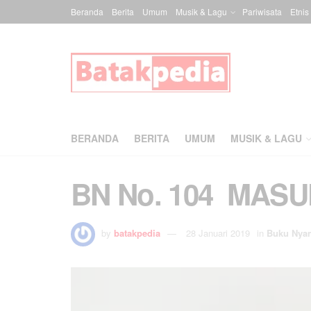
Beranda
Berita
Umum
Musik & Lagu
Pariwisata
Etnis
BERANDA
BERITA
UMUM
MUSIK & LAGU
BN No. 104 MASU
by
batakpedia
28 Januari 2019
in
Buku Nya