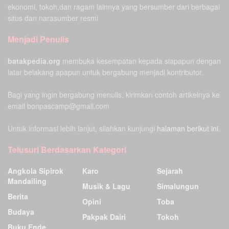
ekonomi, tokoh,dan ragam lainnya yang bersumber dari berbagai
situs dan narasumber resmi
Menjadi Penulis
batakpedia.org
membuka kesempatan kepada siapapun dengan
latar belakang apapun untuk bergabung menjadi kontributor.
Bagi yang ingin bergabung menulis, kirimkan contoh artikelnya ke
email bonpascamp@gmail.com
Untuk informasi lebih lanjut, silahkan kunjungi
halaman berikut ini.
Telusuri Berdasarkan Kategori
Angkola Sipirok
Karo
Sejarah
Mandailing
Musik & Lagu
Simalungun
Berita
Opini
Toba
Budaya
Pakpak Dairi
Tokoh
Buku Ende