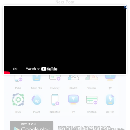
Next Post
×
BN No. 104 MASUKLAH DI HATIKU
Please
login
to join discussion