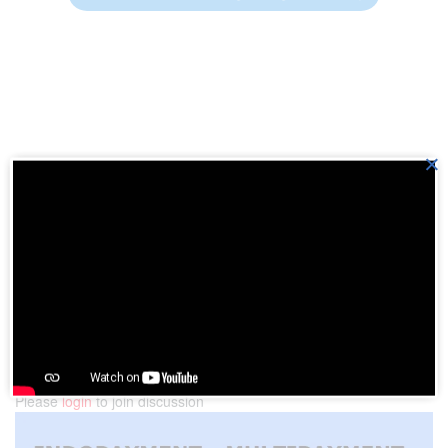
×
Previous Post
8 Kolam Renang Alami Indonesia Punya, Bikin Kamu
Terpesona!
Next Post
Makanan Khas Karo Sumatera Utara
Please
login
to join discussion