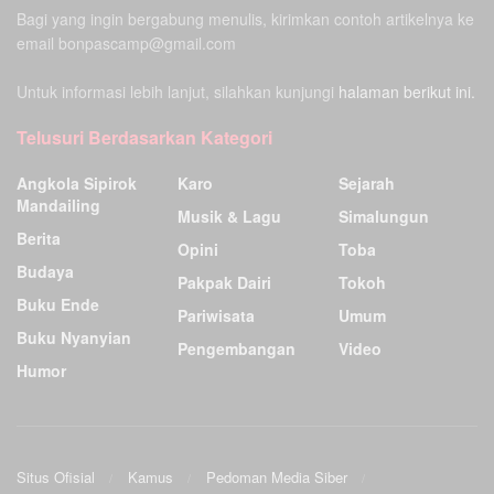
Bagi yang ingin bergabung menulis, kirimkan contoh artikelnya ke
email bonpascamp@gmail.com
Untuk informasi lebih lanjut, silahkan kunjungi
halaman berikut ini.
Telusuri Berdasarkan Kategori
Angkola Sipirok
Karo
Sejarah
Mandailing
Musik & Lagu
Simalungun
Berita
Opini
Toba
Budaya
Pakpak Dairi
Tokoh
Buku Ende
Pariwisata
Umum
Buku Nyanyian
Pengembangan
Video
Humor
Situs Ofisial
Kamus
Pedoman Media Siber