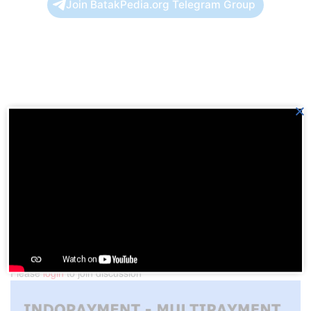
Join BatakPedia.org Telegram Group
×
Previous Post
Ijeck : Toleransi Antar Beragama Harus Terus Dijaga
Next Post
Wisata Alam Gunung Sibayak Sumatera Utara
Please
login
to join discussion