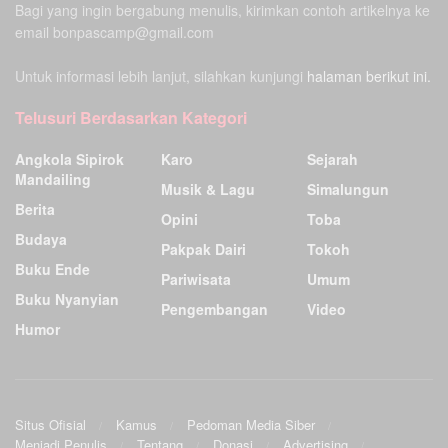
Bagi yang ingin bergabung menulis, kirimkan contoh artikelnya ke
email bonpascamp@gmail.com
Untuk informasi lebih lanjut, silahkan kunjungi
halaman berikut ini.
Telusuri Berdasarkan Kategori
Angkola Sipirok
Karo
Sejarah
Mandailing
Musik & Lagu
Simalungun
Berita
Opini
Toba
Budaya
Pakpak Dairi
Tokoh
Buku Ende
Pariwisata
Umum
Buku Nyanyian
Pengembangan
Video
Humor
Situs Ofisial
Kamus
Pedoman Media Siber
Menjadi Penulis
Tentang
Donasi
Advertising