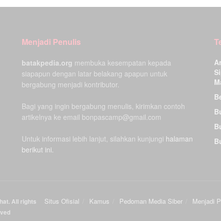
Menjadi Penulis
T
A
batakpedia.org
membuka kesempatan kepada
Si
siapapun dengan latar belakang apapun untuk
M
bergabung menjadi kontributor.
Be
Bagi yang ingin bergabung menulis, kirimkan contoh
B
artikelnya ke email bonpascamp@gmail.com
B
Untuk informasi lebih lanjut, silahkan kunjungi
halaman
B
berikut ini.
Situs Ofisial
Kamus
Pedoman Media Siber
Menjadi P
at. All rights
rved