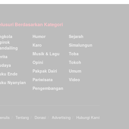
elusuri Berdasarkan Kategori
ngkola
Humor
Sejarah
pirok
Karo
Simalungun
andailing
Musik & Lagu
Toba
rita
Opini
Tokoh
udaya
Pakpak Dairi
Umum
uku Ende
Pariwisata
Video
uku Nyanyian
Pengembangan
enulis
Tentang
Donasi
Advertising
Hubungi Kami