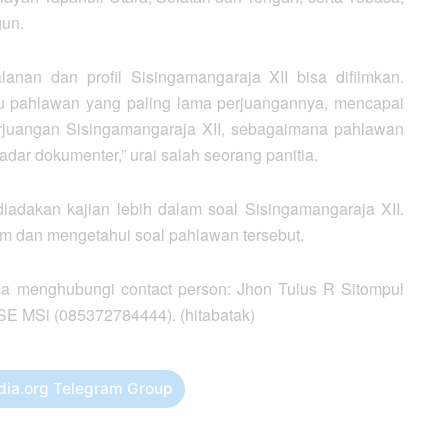
gun.
lanan dan profil Sisingamangaraja XII bisa difilmkan.
tu pahlawan yang paling lama perjuangannya, mencapai
rjuangan Sisingamangaraja XII, sebagaimana pahlawan
adar dokumenter,” urai salah seorang panitia.
diadakan kajian lebih dalam soal Sisingamangaraja XII.
ham dan mengetahui soal pahlawan tersebut.
isa menghubungi contact person: Jhon Tulus R Sitompul
E MSi (085372784444). (hitabatak)
dia.org Telegram Group