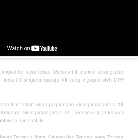
uk rencana pembuatan film. Tidak ketinggalan dia juga
harusnya figur yang dilibatkan sebagai pembicara di
tetap terjaga.
al prinsip Sisingamangaraja XII, yang lebih baik mati
ge unang marikkau pahu. Tumagon marutang mate unang
I,” katanya.
iangkat ke layar lebar. Wacana ini muncul serangkaian
 terkait Sisingamangaraja XII yang digagas oleh DPP
an film terkait kisah perjuangan Sisingamangaraja XII,
eluarga Sisingamangaraja XII. Termasuk juga kepada
hlawan nasional itu.
layah Tapanuli Utara, Selatan dan Tengah, serta Tobasa,