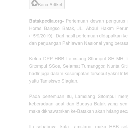
Baca Artikel
Batakpedia.org-
Pertemuan dewan pengurus 
Horas Bangso Batak, JL. Abdul Hakim Perum
(15/9/2019). Dari hasil pertemuan didapatkan ke
dan perjuangan Pahlawan Nasional yang berasal 
Ketua DPP HBB Lamsiang Sitompul SH MH, bes
Sitompul SSos, Selamat Tumanggor, Nurita Sitio
hadir juga dalam kesempatan tersebut yakni Ir 
yaitu Tamsiswo Siagian.
Pada pertemuan itu, Lamsiang Sitompul men
keberadaan adat dan Budaya Batak yang sema
maka dikhawatirkan ke-Batakan akan hilang secar
Itu sebabnya, kata Lamsiang, maka HBB sel