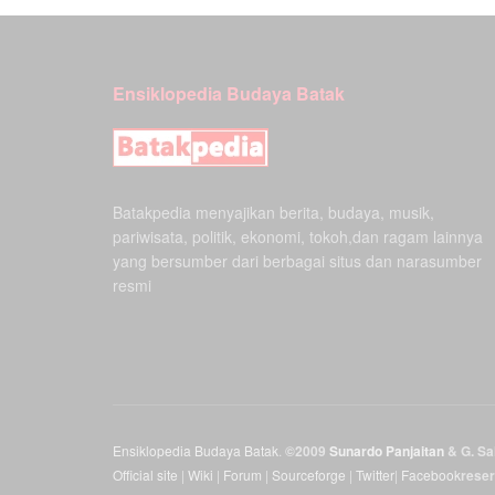
Ensiklopedia Budaya Batak
Batakpedia menyajikan berita, budaya, musik,
pariwisata, politik, ekonomi, tokoh,dan ragam lainnya
yang bersumber dari berbagai situs dan narasumber
resmi
Ensiklopedia Budaya Batak
.
©2009
Sunardo Panjaitan
& G. Sah
Official site
|
Wiki
|
Forum
|
Sourceforge
|
Twitter
|
Facebook
rese