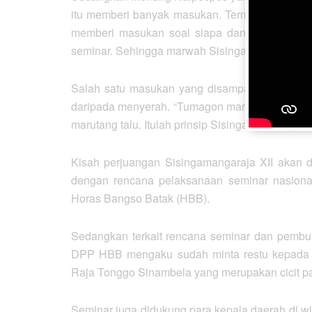
itu memberi banyak masukan. Termasuk juga unt
memberi masukan soal siapa dan bagaimana se
seminar. Sehingga marwah Sisingamangaraja XII 
Salah satu masukan yang disampaikan adalah so
daripada menyerah. “Tumagon marlompan lang
marutang talu. Itulah prinsip Sisingamangaraja XI
Kisah perjuangan Sisingamangaraja XII akan d
dengan rencana pelaksanaan seminar nasional
Horas Bangso Batak (HBB).
Sedangkan terkait rencana seminar dan pembuat
DPP HBB mengaku sudah minta restu kepada K
Raja Tonggo Sinambela yang merupakan cicit pa
Seminar juga didukung para kepala daerah di wi