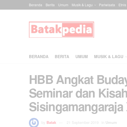
Beranda
Berita
Umum
Musik & Lagu
Pariwisata
Etnis
BERANDA
BERITA
UMUM
MUSIK & LAGU
HBB Angkat Buday
Seminar dan Kisa
Sisingamangaraja X
by
Batak
21 September 2019
in
Umum