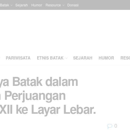
 Batak
Sejarah
Humor
Resource
Donasi
PARIWISATA
ETNIS BATAK
SEJARAH
HUMOR
RES
a Batak dalam
h Perjuangan
II ke Layar Lebar.
0