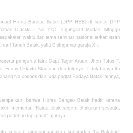
pusat Horas Bangso Batak (DPP HBB) di kantor DPP
ahan Classic II No 77C Tanjungsari Medan, Minggu
sepakatan waktu dan tema seminar nasional terkait kisah
dari Tanah Batak, yaitu Sisingamangaraja XII.
erta pengurus lain: Capt Tagor Aruan, Jhon Tulus R
, Fanny Oktavia Sianipar, dan lainnya. Tidak hanya itu
Monang Naipospos dan juga pegiat Budaya Batak lainnya,
yampaikan, bahwa Horas Bangso Batak hadir karena
kin memudar. “Kalau tidak segera dilakukan sesuatu,
a perlahan tapi pasti,” ujarnya.
alu konsern memperjuangkan keberadan ‘ha-Batahon’