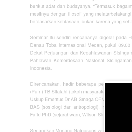
berikut adat dan budayanya. “Termasuk bagai
mestinya dengan filosofi yang melatarbelakangi
berdasarkan kebiasaan, bukan karena yang seha
Seminar itu sendiri rencananya digelar pada 
Danau Toba Internasional Medan, pukul 09.00
Dekat Perjuangan dan Kepahlawanan Sisingama
Pahlawan Kemerdekaan Nasional Sisingamang
Indonesia.
Direncanakan, hadir beberapa pembicara. Di 
(Purn) TB Silalahi (tokoh masyarakat), Hotman 
Uskup Emeritus Dr AB Sinaga OFMCap (tokoh ag
BAS (sosiologi dan antropologi), Ir Monang N
Farid PhD (sejarahwan), Wilson SInambela (USA
Sedangkan Monang Naipospos yang diminta menj