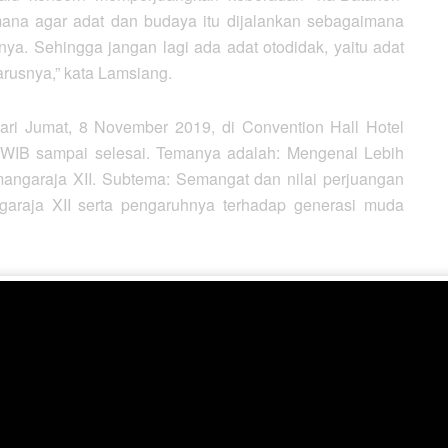
mana agar adat dan budaya itu dijalankan sebagaimana
nya. Sehingga jangan lagi ada adat otodidak, yaitu adat
rusnya,” kata Lamsiang.
Hari Jumat, 8 November 2019, di Convention Hall Hotel
 WIB sampai selesai. Temanya adalah: Mengenal Lebih
ngaraja XII. Subtema: Semangat dan nilai perjuangan
araja XII serta pengaruhnya terhadap generasi muda
antaranya Prof Dr KRHT Sinambela (keluarga), Letjen
Paris Hutapea (Keluarga Panglima Sisingamangaraja XII),
ama), Tuan Syeikh Ali Akbar Marbun (sejarahwan), Prof
aipospos (parmalim), Thompson HS (budayawan), Hilmar
).
adi salah satu pembicara di seminar, pada kesempatan