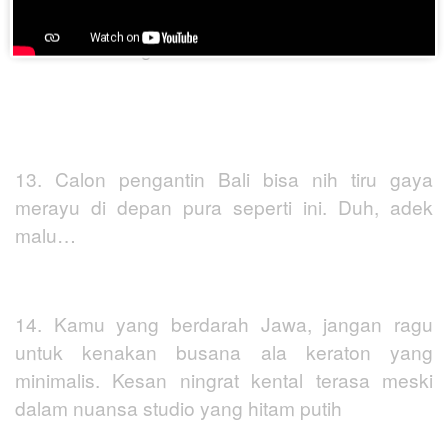
tengah menari Tortor dengan balutan busana
adat Mandailing. Seru!
13. Calon pengantin Bali bisa nih tiru gaya
merayu di depan pura seperti ini. Duh, adek
malu…
14. Kamu yang berdarah Jawa, jangan ragu
untuk kenakan busana ala keraton yang
minimalis. Kesan ningrat kental terasa meski
dalam nuansa studio yang hitam putih