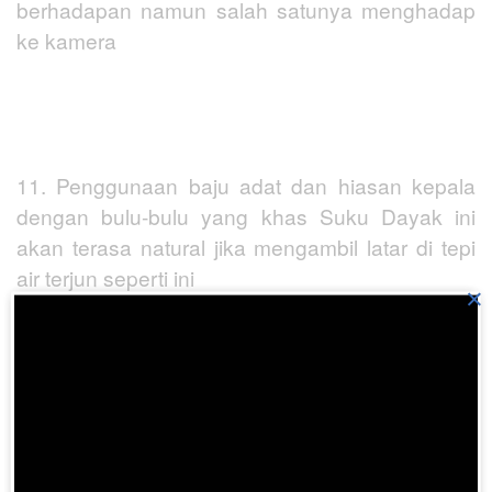
berhadapan namun salah satunya menghadap
ke kamera
11. Penggunaan baju adat dan hiasan kepala
dengan bulu-bulu yang khas Suku Dayak ini
akan terasa natural jika mengambil latar di tepi
air terjun seperti ini
×
12. Adat Batak memang banyak ragamnya.
Buatmu yang berasal dari daerah Tapanuli
Selatan, Sumatra Utara, boleh lho berpose