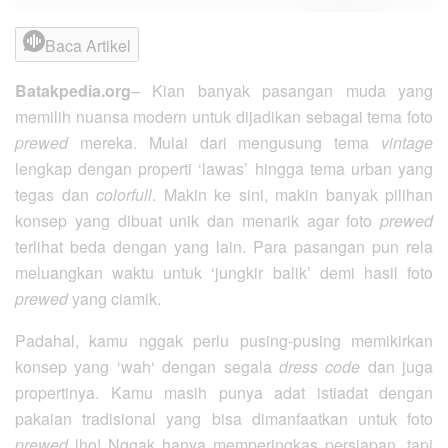
Baca Artikel
Batakpedia.org
– Kian banyak pasangan muda yang
memilih nuansa modern untuk dijadikan sebagai tema foto
prewed
mereka. Mulai dari mengusung tema
vintage
lengkap dengan properti ‘lawas’ hingga tema urban yang
tegas dan
colorfull
. Makin ke sini, makin banyak pilihan
konsep yang dibuat unik dan menarik agar foto
prewed
terlihat beda dengan yang lain. Para pasangan pun rela
meluangkan waktu untuk ‘jungkir balik’ demi hasil foto
prewed
yang ciamik.
Padahal, kamu nggak perlu pusing-pusing memikirkan
konsep yang ‘wah‘ dengan segala
dress code
dan juga
propertinya. Kamu masih punya adat istiadat dengan
pakaian tradisional yang bisa dimanfaatkan untuk foto
prewed
lho! Nggak hanya memperingkas persiapan, tapi