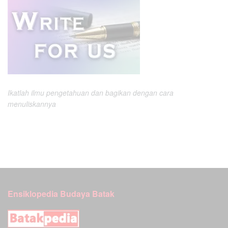
Ikatlah ilmu pengetahuan dan bagikan dengan cara
menuliskannya
Ensiklopedia Budaya Batak