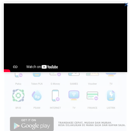
×
Gagal Nikah ala Orang Batak
Please
login
to join discussion