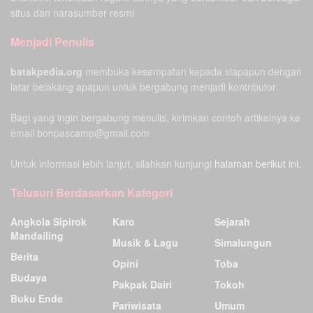
situs dan narasumber resmi
Menjadi Penulis
batakpedia.org
membuka kesempatan kepada siapapun dengan
latar belakang apapun untuk bergabung menjadi kontributor.
Bagi yang ingin bergabung menulis, kirimkan contoh artikelnya ke
email bonpascamp@gmail.com
Untuk informasi lebih lanjut, silahkan kunjungi
halaman berikut ini.
Telusuri Berdasarkan Kategori
Angkola Sipirok
Karo
Sejarah
Mandailing
Musik & Lagu
Simalungun
Berita
Opini
Toba
Budaya
Pakpak Dairi
Tokoh
Buku Ende
Pariwisata
Umum