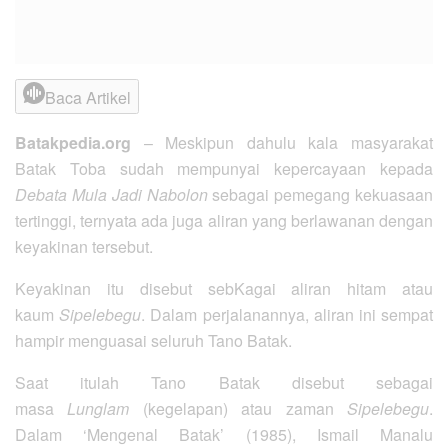
Baca Artikel
Batakpedia.org
– Meskipun dahulu kala masyarakat
Batak Toba sudah mempunyai kepercayaan kepada
Debata Mula Jadi Nabolon
sebagai pemegang kekuasaan
tertinggi, ternyata ada juga aliran yang berlawanan dengan
keyakinan tersebut.
Keyakinan itu disebut sebKagai aliran hitam atau
kaum
Sipelebegu
. Dalam perjalanannya, aliran ini sempat
hampir menguasai seluruh Tano Batak.
Saat itulah Tano Batak disebut sebagai
masa
Lunglam
(kegelapan) atau zaman
Sipelebegu
.
Dalam ‘Mengenal Batak’ (1985), Ismail Manalu