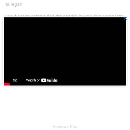
na legan.
Kesuksesan datang dari diri sendiri, bukan dari orang lain.
×
Itulah beberapa kata-kata mutiara dalam bahasa
Simalungun beserta terjemahannya. Semoga makna dari
kata-kata mutiara tersebut dapat kita terapkan dalam
kehidupan kita sehari-hari. Horas!. (netralnews)
Join BatakPedia.org Telegram Group
Previous Post