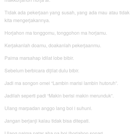
Tidak ada pekerjaan yang susah, yang ada mau atau tidak
kita mengerjakannya.
Horjahon ma tonggomu, tonggohon ma horjamu.
Kerjakanlah doamu, doakanlah pekerjaanmu.
Paima marsahap idilat lobe bibir.
Sebelum berbicara dijilat dulu bibir.
Jadi ma songon omei “Lambin marisi lambin hutoruh”.
Jadilah seperti padi “Makin berisi makin merunduk”.
Ulang marpadan anggo lang boi i suhuni.
Jangan berjanji kalau tidak bisa ditepati.
Ulang paima patar aha na boi ihorjahon sonari.