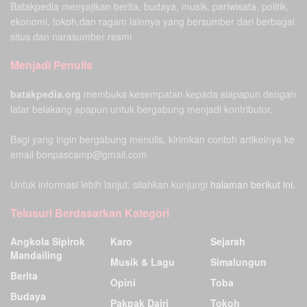
Batakpedia menyajikan berita, budaya, musik, pariwisata, politik,
ekonomi, tokoh,dan ragam lainnya yang bersumber dari berbagai
situs dan narasumber resmi
Menjadi Penulis
batakpedia.org
membuka kesempatan kepada siapapun dengan
latar belakang apapun untuk bergabung menjadi kontributor.
Bagi yang ingin bergabung menulis, kirimkan contoh artikelnya ke
email bonpascamp@gmail.com
Untuk informasi lebih lanjut, silahkan kunjungi
halaman berikut ini.
Telusuri Berdasarkan Kategori
Angkola Sipirok
Karo
Sejarah
Mandailing
Musik & Lagu
Simalungun
Berita
Opini
Toba
Budaya
Pakpak Dairi
Tokoh