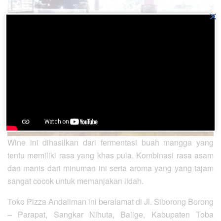
×
Wine ini dihasilkan dari fermentasi buah mangga yang
tentu memiliki rasa yang khas pula. Kombinasi rasa asam
dan manis dari minuman ini serta aroma yang yang tajam
sangat cocok untuk memanjakan lidah.
Toko Pizza Andaliman ini beralamat di Jl. Siborong Borong
– Parapat, Sangkar Nihuta, Balige, Kabupaten Toba