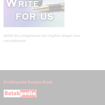
Ikatlah ilmu pengetahuan dan bagikan dengan cara
menuliskannya
Ensiklopedia Budaya Batak