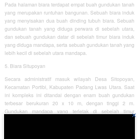
Pada halaman biara terdapat empat buah gundukan tanah
yang merupakan runtuhan bangunan. Sebuah biara induk
yang menyisakan dua buah dinding tubuh biara. Sebuah
gundukan tanah yang diduga perwara di sebelah utara,
dan sebuah gundukan datar di sebelah timur biara induk
yang diduga mandapa, serta sebuah gundukan tanah yang
lebih kecil di sebelah utara mandapa.
5. Biara Situpoyan
Secara administratif masuk wilayah Desa Sitopoyan,
Kecamatan Portibi, Kabupaten Padang Lwas Utara. Saat
ini kompleks ini ditandai dengan enam buah gundukan
terbesar berukuran 20 x 10 m, dengan tinggi 2 m.
Gundukan mandapa yang terletak di sebelah timur
×
gundukan terbesar berukuran 8 m x 6 m dengan tinggi 1,5
m.