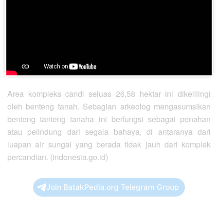
6. Biara Sipamutung
Biara ini berlokasi di Dusun Siparau Lama, Desa Siparau,
Kecamatan Barumun Tengah, Kabupaten Padang Lawas.
Kawasan situs berada di dekat pertemuan dua sungai,
yaitu Sungai Pane di sebelah barat dan Sungai Barumun
di sisi timur dan utara.
Area kompleks candi seluas 26,58 hektar ini dikelilingi
oleh benteng tanah. Sebagian arkeolog mengasumsikan
benteng tanteng tanaha ini berfungsi sebagai penahan
atau pelindung dari segala bahaya, di antaranya dari
luapan air sungai yang berada tidak jauh dari komplek
percandian. (indonesia.go.id)
Join BatakPedia.org Telegram Group