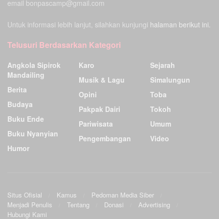
email bonpascamp@gmail.com
Untuk informasi lebih lanjut, silahkan kunjungi
halaman berikut ini.
Telusuri Berdasarkan Kategori
Angkola Sipirok
Karo
Sejarah
Mandailing
Musik & Lagu
Simalungun
Berita
Opini
Toba
Budaya
Pakpak Dairi
Tokoh
Buku Ende
Pariwisata
Umum
Buku Nyanyian
Pengembangan
Video
Humor
Situs Ofisial
Kamus
Pedoman Media Siber
Menjadi Penulis
Tentang
Donasi
Advertising
Hubungi Kami