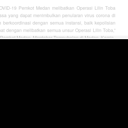
VID-19 Pemkot Medan melibatkan Operasi Lilin Toba
a yang dapat menimbulkan penularan virus corona di
 berkoordinasi dengan semua instansi, baik kepolisian
apat dengan melibatkan semua unsur Operasi Lilin Toba,”
 Pemkot Medan, Mardohar Tampubolon di Medan, Kamis.
ngkan, telah tergabung semua unsur untuk melakukan
inas Kesehatan Kota Medan dalam memutus mata rantai
ng akan memberikan sanksi pembubaran pengunjung di
aran Wali Kota Medan No.556/8960 tentang Penutupan
 Tempat Usaha Jasa Pariwisata agar menghentikan
n sama bergerak melakukan patroli mencegah kerumun