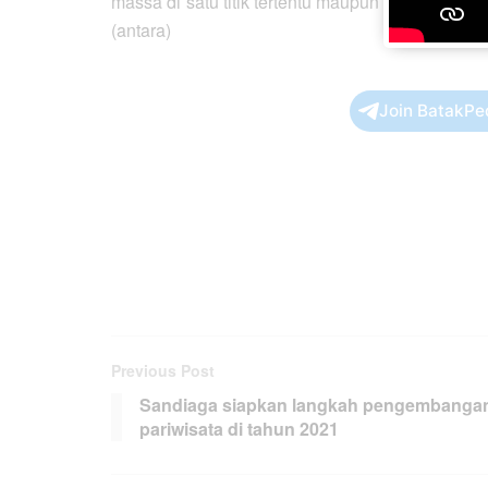
massa di satu titik tertentu maupun keramaian d
(antara)
Join BatakPe
Previous Post
Sandiaga siapkan langkah pengembanga
pariwisata di tahun 2021