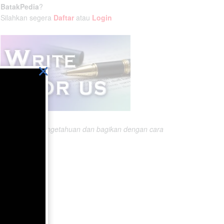
BatakPedia
?
Silahkan segera
Daftar
atau
Login
×
Ikatlah ilmu pengetahuan dan bagikan dengan cara
menuliskannya