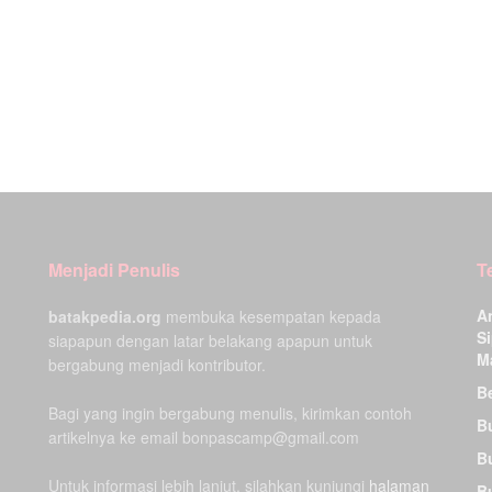
Menjadi Penulis
T
A
batakpedia.org
membuka kesempatan kepada
Si
siapapun dengan latar belakang apapun untuk
M
bergabung menjadi kontributor.
Be
Bagi yang ingin bergabung menulis, kirimkan contoh
B
artikelnya ke email bonpascamp@gmail.com
B
Untuk informasi lebih lanjut, silahkan kunjungi
halaman
B