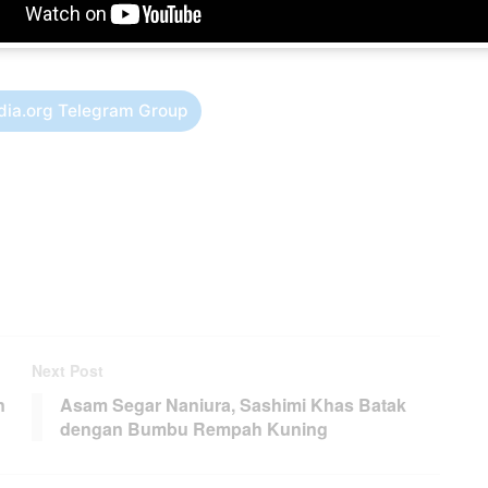
i lokasi usaha pada malam pergantian tahun,” ungkap dia.
dia.org Telegram Group
Next Post
n
Asam Segar Naniura, Sashimi Khas Batak
dengan Bumbu Rempah Kuning