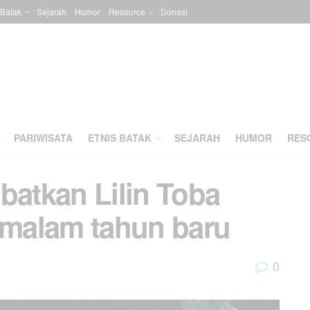
 Batak
Sejarah
Humor
Resource
Donasi
PARIWISATA
ETNIS BATAK
SEJARAH
HUMOR
RES
batkan Lilin Toba
malam tahun baru
0