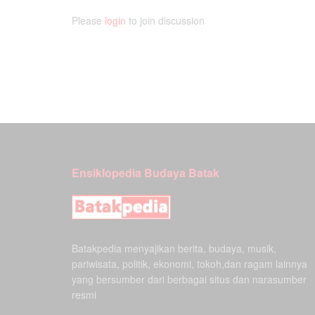
Please
login
to join discussion
Ensiklopedia Budaya Batak
Batakpedia menyajikan berita, budaya, musik,
pariwisata, politik, ekonomi, tokoh,dan ragam lainnya
yang bersumber dari berbagai situs dan narasumber
resmi