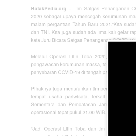
BatakPedia.org
– Tim Satgas Penanganan CO
2020 sebagai upaya mencegah kerumunan mass
malam pergantian Tahun Baru 2021.”Kita sudah
dan TNI. Kita juga sudah ada lima kali gelar r
kata Juru Bicara Satgas Penanganan COVID-19
Melalui Operasi Lilin Toba 2020, ia menera
pengawasan kerumunan massa, termasuk dari D
penyebaran COVID-19 di tengah pandemi.
Pihaknya juga menurunkan tim pengawasan ya
tempat usaha pariwisata, terkait surat ed
Sementara dan Pembatasan Jam Operasional
operasional tepat pukul 21.00 WIB.
“Jadi Operasi Lilin Toba dan tim pengawasa