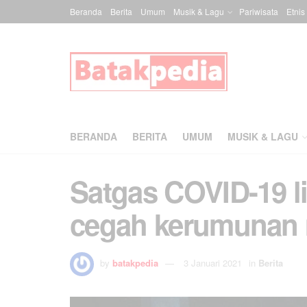
Beranda
Berita
Umum
Musik & Lagu
Pariwisata
Etnis
BERANDA
BERITA
UMUM
MUSIK & LAGU
Satgas COVID-19 li
cegah kerumunan 
by
batakpedia
3 Januari 2021
in
Berita