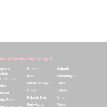
elusuri Berdasarkan Kategori
ngkola
Humor
Sejarah
pirok
Karo
Simalungun
andailing
Musik & Lagu
Toba
rita
Opini
Tokoh
udaya
Pakpak Dairi
Umum
uku Ende
Pariwisata
Video
uku Nyanyian