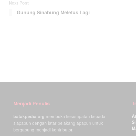
Next Post
Gunung Sinabung Meletus Lagi
Menjadi Penulis
T
A
batakpedia.org
membuka kesempatan kepada
Si
siapapun dengan latar belakang apapun untuk
M
bergabung menjadi kontributor.