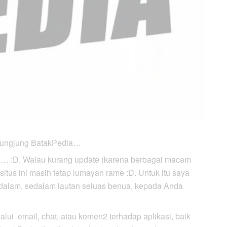
ngungjung BatakPedia…
ni… :D. Walau kurang update (karena berbagai macam
itus ini masih tetap lumayan rame :D. Untuk itu saya
 dalam, sedalam lautan seluas benua, kepada Anda
lui email, chat, atau komen2 terhadap aplikasi, baik