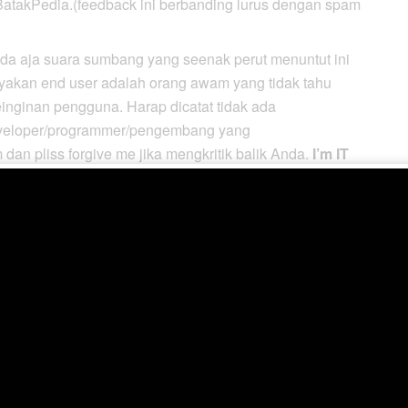
BatakPedia.(feedback ini berbanding lurus dengan spam
ada aja suara sumbang yang seenak perut menuntut ini
nyakan end user adalah orang awam yang tidak tahu
einginan pengguna. Harap dicatat tidak ada
developer/programmer/pengembang yang
dan pliss forgive me jika mengkritik balik Anda.
I’m IT
k dengan no life :D). Terus terang feedback dari Anda,
plikasi, membuat saya lebih semangat untuk terus
dak bisa saya sebutkan satu-persatu (ntar yang tidak
butin ya :D)..
h mengajak ketemuan…meski semuanya tidak bisa saya
ibukan (lagi-lagi :D). Terima kasih buat yang udah
a2 di gramedia….
Nice to meet u all
:D. Meski sebagian
buruh IT
dan lebih percaya saya adalah seorang
penulis
salah jurusan dulu kuliahnya..heheheh). Mungkin karena