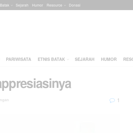
 Batak
Sejarah
Humor
Resource
Donasi
PARIWISATA
ETNIS BATAK
SEJARAH
HUMOR
RES
appresiasinya
1
ngan