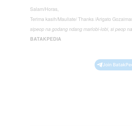
Salam/Horas,
Terima kasih/Mauliate/ Thanks /Arigato Gozaima
sipeop na godang ndang marlobi-lobi, si peop n
BATAKPEDIA
Join BatakPe