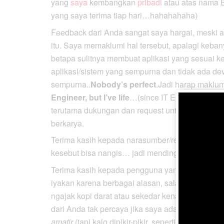
yang
saya
kembangkan
pribadi
atau atas nama 
yang saya terima tiap hari…hahahahaha)
Feedback dari Anda sangat saya hargai, meski 
itu. Saya memaklumi hal tersebut, apalagi keba
betapa sulitnya membuat aplikasi yang sesuai k
aplikasi/sistem yang sempurna dan tidak ada 
sempurna..
Nobody’s perfect
.Jadi harap maklum 
Engineer, but I’ve life
…(since IT Engineer identi
terutama dukungan dan request untuk membuat a
berkarya.
Terima kasih kepada narasumber/resource yang ti
kesebut bisa nangis… jadi mending gak usah dise
Terima kasih kepada pengguna yang juga suda
iyakan karena berbagai alasan, salah satunya kes
ngajak kopi darat atau sekedar kenalan dan bac
dari Anda tak percaya jika saya adalah seorang
amatir
(tapi kalo dipikir-pikir, sepertinya saya 