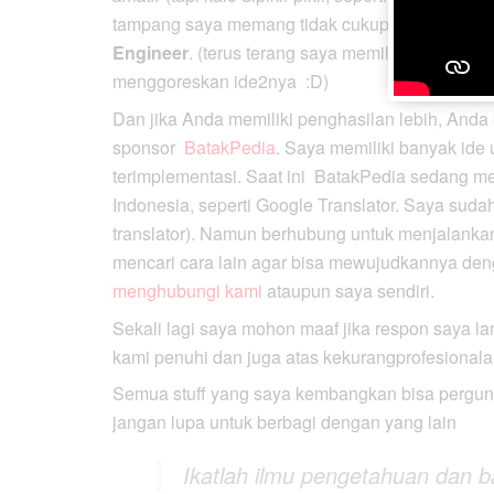
tampang saya memang tidak cukup menjual da
Engineer
. (terus terang saya memiliki keinginan
menggoreskan ide2nya :D)
Dan jika Anda memiliki penghasilan lebih, Anda
sponsor
BatakPedia
. Saya memiliki banyak ide
terimplementasi. Saat ini BatakPedia sedang m
Indonesia, seperti Google Translator. Saya su
translator). Namun berhubung untuk menjalanka
mencari cara lain agar bisa mewujudkannya den
menghubungi kami
ataupun saya sendiri.
Sekali lagi saya mohon maaf jika respon saya la
kami penuhi dan juga atas kekurangprofesionalan
Semua stuff yang saya kembangkan bisa pergun
jangan lupa untuk berbagi dengan yang lain
Ikatlah ilmu pengetahuan dan 