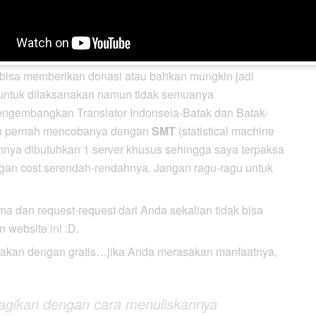
n meyakinkan Anda bahwa saya adalah seorang
IT
 juga menjadi kuli tinta yang bisa dengan bebas
 bisa memberikan donasi atau bahkan mungkin jadi
 untuk dilaksanakan namun tidak semuanya
engembangkan Translator Indonseia-Batak dan Batak-
dah pernah mencobanya dengan
SMT
(statistical machine
nnya dibutuhkan 1 server khusus sehingga saya terpaksa
gan cost serendah-rendahnya. Jangan ragu-ragu untuk
ma dan request-request dari Anda sekalian tidak bisa
 website ini :D.
akan dengan gratis…jika Anda merasakan manfaatnya,
bagikan dengan cara menuliskannya