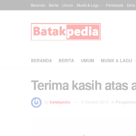
Beranda
Berita
Umum
Musik & Lagu
Pariwisata
Etnis
BERANDA
BERITA
UMUM
MUSIK & LAGU
Terima kasih atas 
by
batakpedia
9 Oktober 2013
in
Pengemba