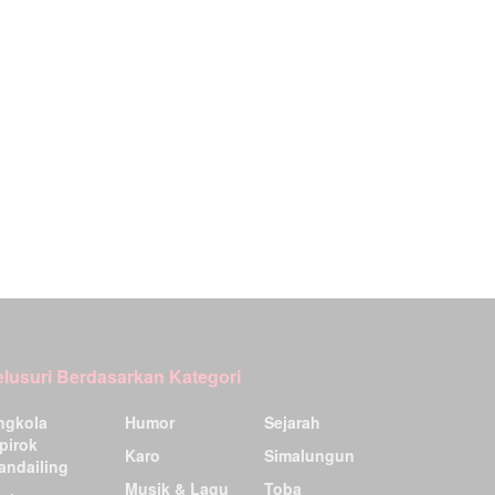
elusuri Berdasarkan Kategori
ngkola
Humor
Sejarah
pirok
Karo
Simalungun
andailing
Musik & Lagu
Toba