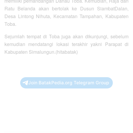
memiliki pemandangan Danau Toba. Kemudian, Raja dan
Ratu Belanda akan bertolak ke Dusun ‎SiambatDalan,
Desa Lintong Nihuta, Kecamatan Tampahan, Kabupaten
Toba.
Sejumlah tempat di Toba juga akan dikunjungi, sebelum
kemudian mendatangi lokasi terakhir yakni Parapat di
Kabupaten Simalungun.(hitabatak)
Join BatakPedia.org Telegram Group