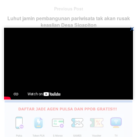
Previous Post
Luhut jamin pembangunan pariwisata tak akan rusak
keaslian Desa Sigapiton
×
Next Post
Perubahan Nama Kabupaten Toba Samosir Jadi Toba
Resmi diteken oleh Presiden Jokowi
Please
login
to join discussion