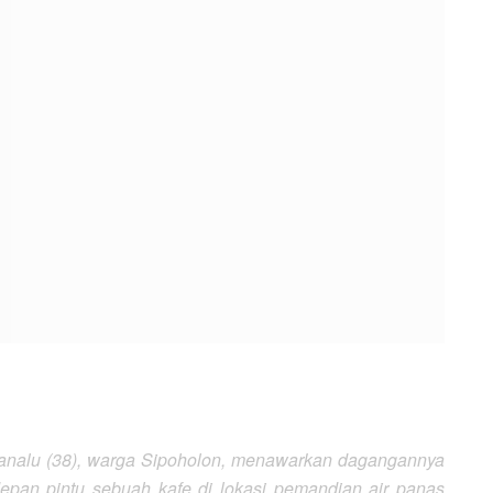
 Manalu (38), warga Sipoholon, menawarkan dagangannya
 depan pintu sebuah kafe di lokasi pemandian air panas