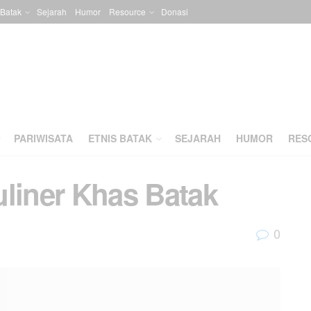
 Batak
Sejarah
Humor
Resource
Donasi
PARIWISATA
ETNIS BATAK
SEJARAH
HUMOR
RES
uliner Khas Batak
0