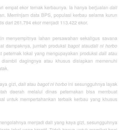
ri empat ekor ternak kerbaunya. Ia hanya berjualan
dali
kan. Meminjam data BPS, populasi kerbau selama kurun
is dari 261.794 ekor menjadi 113.422 ekor.
kin menyempitnya lahan persawahan sekaligus savana
ai dampaknya, jumlah produksi
bagot
atau
dali ni horbo
t peternak lokal yang mengupayakan produksi
dali
atau
 diambil dagingnya atau khusus disiapkan memenuhi
tak.
aya gizi,
dali
atau
bagot ni horbo
ini sesungguhnya layak
ntah daerah melalui dinas peternakan bisa membuat
kal untuk mempertahankan terbaik kerbau yang khusus
mengolahnya menjadi dali yang kaya gizi, sesungguhnya
sata lokal yang kreatif. Tidak hanya untuk memikat bagi