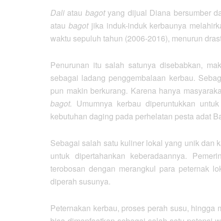
Dali
atau
bagot
yang dijual Diana bersumber da
atau
bagot
jika induk-induk kerbaunya melahir
waktu sepuluh tahun (2006-2016), menurun drast
Penurunan itu salah satunya disebabkan, ma
sebagai ladang penggembalaan kerbau. Sebag
pun makin berkurang. Karena hanya masyaraka
bagot.
Umumnya kerbau diperuntukkan untuk
kebutuhan daging pada perhelatan pesta adat Ba
Sebagai salah satu kuliner lokal yang unik dan k
untuk dipertahankan keberadaannya. Pemeri
terobosan dengan merangkul para peternak lo
diperah susunya.
Peternakan kerbau, proses perah susu, hingga 
bisa dimanfaatkan sebagai salah satu potensi wi