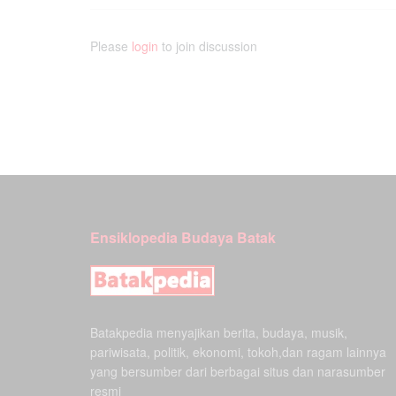
Please
login
to join discussion
Ensiklopedia Budaya Batak
Batakpedia menyajikan berita, budaya, musik,
pariwisata, politik, ekonomi, tokoh,dan ragam lainnya
yang bersumber dari berbagai situs dan narasumber
resmi