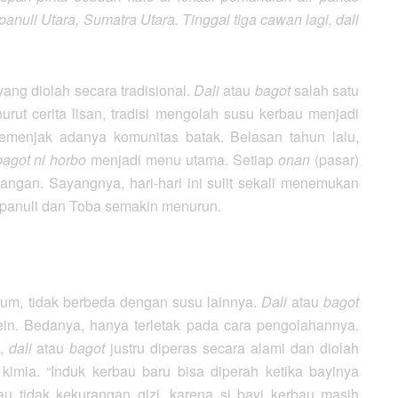
nuli Utara, Sumatra Utara. Tinggal tiga cawan lagi, dali
ang diolah secara tradisional.
Dali
atau
bagot
salah satu
rut cerita lisan, tradisi mengolah susu kerbau menjadi
semenjak adanya komunitas batak. Belasan tahun lalu,
/bagot ni horbo
menjadi menu utama. Setiap
onan
(pasar)
angan. Sayangnya, hari-hari ini sulit sekali menemukan
Tapanuli dan Toba semakin menurun.
m, tidak berbeda dengan susu lainnya.
Dali
atau
bagot
ein. Bedanya, hanya terletak pada cara pengolahannya.
n,
dali
atau
bagot
justru diperas secara alami dan diolah
mia. “Induk kerbau baru bisa diperah ketika bayinya
u tidak kekurangan gizi, karena si bayi kerbau masih