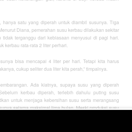
, hanya satu yang diperah untuk diambil susunya. Tiga
. Menurut Diana, pemerahan susu kerbau dilakukan sekitar
 tidak terganggu dari kebiasaan menyusui di pagi hari.
kerbau rata-rata 2 liter perhari.
unya bisa mencapai 4 liter per hari. Tetapi kita harus
ya, cukup seliter dua liter kita perah,” timpalnya.
sembarangan. Ada kiatnya, supaya susu yang diperah
ebelum kerbau diperah, terlebih dahulu puting susu
sudkan untuk menjaga kebersihan susu serta merangsang
usunya selama maksimal lima bulan. Meski produksi susu
uki bulan keenam, kualitas susu tidak lagi layak untuk
gaku sudah sedekade berjualan
dali ni horbo.