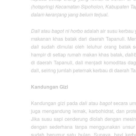
(hotspring) Kecamatan Sipoholon, Kabupaten Tapa
dalam keranjang yang belum terjual.
Dali
atau
bagot ni horbo
adalah air susu kerbau y
makanan khas batak dari daerah Tapanuli. Menu
dali
sudah dimulai oleh leluhur orang batak 
hampir di setiap rumah makan khas batak,
dali
di daerah Tapanuli, dali menjadi komoditas dag
dali, seiring jumlah peternak kerbau di daerah 
Kandungan Gizi
Kandungan gizi pada
dali
atau
bagot
secara umu
juga mengandung lemak, karbohidrat, dan prot
Jika susu sapi cenderung diolah dengan mesi
dengan sederhana tanpa menggunakan unsur ki
sudah berumur satu bulan. Supaya, bayi kerba