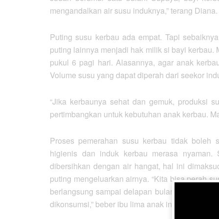
mengandalkan air susu induknya,” terang Diana.
Puting susu kerbau ada empat. Tapi sebaiknya
puting lainnya menjadi hak milik si bayi kerbau
pukul 6 pagi hari. Alasannya, agar anak kerbau
Volume susu yang dapat diperah dari seekor induk 
“Jika kerbaunya sehat dan gemuk, produksi sus
pertimbangkan untuk kebutuhan anak kerbau. Makan
Proses pemerahan susu kerbau tidak boleh 
higienis dan induk kerbau merasa nyaman. S
dibersihkan dengan air hangat, hal ini dimak
puting mengeluarkan airnya. “Kita bisa perah s
berlangsung sampai delapan bulan, tetapi memas
dikonsumsi,” beber ibu lima anak ini yang men