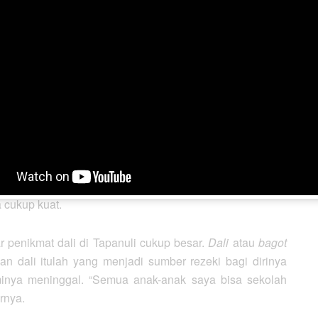
terjaga, menurut Diana, induk kerbau perlu diberikan
bi jalar, bekatul campur garam, dan beberapa jenis
agot
sederhana sekali. Susu hasil perahan direbus sekitar
nambahkan air nenas untuk membantu pengentalan susu
mpur dengan air perasan daun pepaya. Setelah sepuluh
an dan langsung bisa disantap. Rasanya sedap sekali.
 cukup kuat.
r penikmat dali di Tapanuli cukup besar.
Dali
atau
bagot
an dali itulah yang menjadi sumber rezeki bagi dirinya
minya meninggal. “Semua anak-anak saya bisa sekolah
arnya.