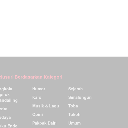
elusuri Berdasarkan Kategori
ngkola
Humor
Sejarah
pirok
Karo
Simalungun
andailing
Musik & Lagu
Toba
rita
Opini
Tokoh
udaya
Pakpak Dairi
Umum
uku Ende