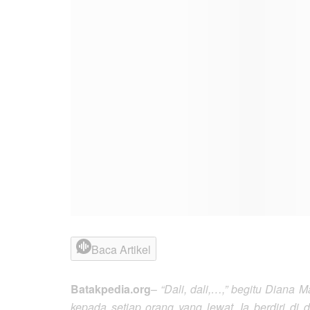
Baca Artikel
Batakpedia.org
–
“Dali, dali,…,” begitu Diana
kepada setiap orang yang lewat. Ia berdiri di