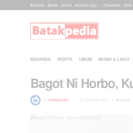
Beranda
Berita
Umum
Musik & Lagu
Pariwisata
Etnis
BERANDA
BERITA
UMUM
MUSIK & LAGU
Bagot Ni Horbo, K
by
batakpedia
23 Agustus 2019
in
Budaya