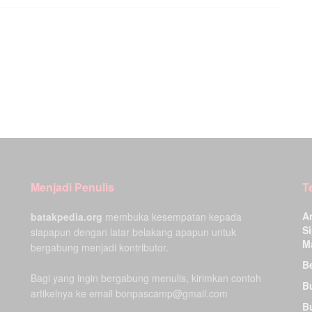
Menjadi Penulis
T
A
batakpedia.org
membuka kesempatan kepada
Si
siapapun dengan latar belakang apapun untuk
M
bergabung menjadi kontributor.
Be
Bagi yang ingin bergabung menulis, kirimkan contoh
B
artikelnya ke email bonpascamp@gmail.com
B