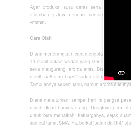
Agar produksi susu deras serta kualitasnya 
ditambah gizinya dengan memberinya makan u
vitamin.
Cara Olah
Diana menerangkan, cara mengolah
dali
atau
b
10 menit dalam wadah yang steril dengan me
serta mengurangi aroma amis. Bisa juga dica
menit,
dali
atau
bagot
sudah siap untuk disajik
Tampilannya seperti tahu, namun aroma susunya
Diana menuturkan, sampai hari ini pangsa pasa
masih dicari banyak orang. Tingginya perminta
untuk bisa menafkahi keluarganya, sejak sua
sampai tamat SMA. Ya, berkat jualan dali ini,” uj