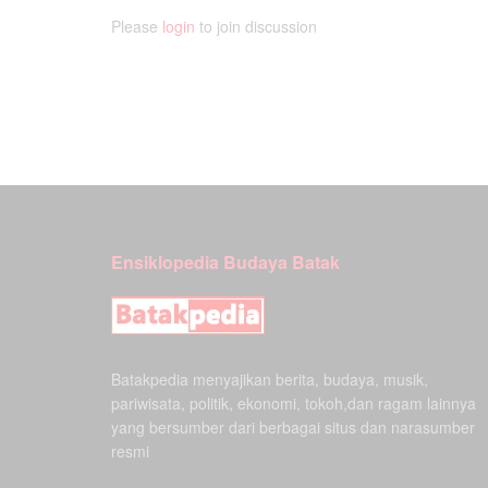
Please
login
to join discussion
Ensiklopedia Budaya Batak
Batakpedia menyajikan berita, budaya, musik,
pariwisata, politik, ekonomi, tokoh,dan ragam lainnya
yang bersumber dari berbagai situs dan narasumber
resmi