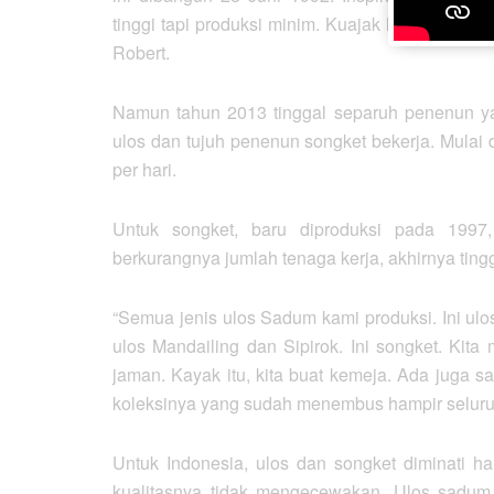
tinggi tapi produksi minim. Kuajak lah sekitar 
Robert.
Namun tahun 2013 tinggal separuh penenun ya
ulos dan tujuh penenun songket bekerja. Mulai 
per hari.
Untuk songket, baru diproduksi pada 1997,
berkurangnya jumlah tenaga kerja, akhirnya tingg
“Semua jenis ulos Sadum kami produksi. Ini ulos
ulos Mandailing dan Sipirok. Ini songket. Kita
jaman. Kayak itu, kita buat kemeja. Ada juga 
koleksinya yang sudah menembus hampir seluru
Untuk Indonesia, ulos dan songket diminati 
kualitasnya tidak mengecewakan. Ulos sadum