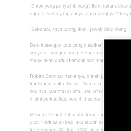
“Siapa yang punya ini, bang? Itu di dalam, ulos
ngobrol sama yang punya, ada orangnya?” tanya
“Sebentar, saya panggilkan,” jawab Sihombing.
Baru kuseruput kopi yang disajikan, seorang lak
senyum mengembang keluar dari galeri berd
menyilakan duduk kembali dan memperkenalkan 
Robert Sianipar namanya, dialah pemilik perte
tradisional suku Batak. Nama kerennya, Ga
kopinya, biar masuk kita. Liat-liat ulos dan p
di sini berkualitas, berciri khas dan layak dibang
Menurut Robert, ini usaha turun temurun, war
ulos. “Jadi sejak kecil aku sudah akrab dengan
ini dibangun 28 Juni 1992. Inspirasi membuat