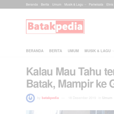
Beranda
Berita
Umum
Musik & Lagu
Pariwisata
Etnis
BERANDA
BERITA
UMUM
MUSIK & LAGU
Kalau Mau Tahu te
Batak, Mampir ke G
by
batakpedia
18 Desember 2019
in
Umum