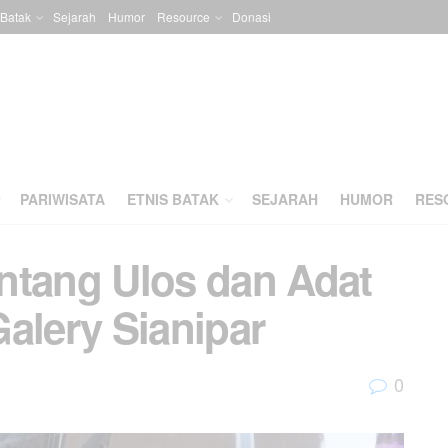
 Batak
Sejarah
Humor
Resource
Donasi
PARIWISATA
ETNIS BATAK
SEJARAH
HUMOR
RES
ntang Ulos dan Adat
alery Sianipar
0