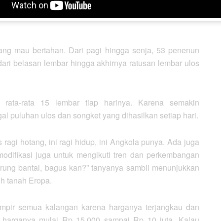
17 orang bergabung, sampai 1995 jadi 120 penenun,” tutur
ng mau bertahan. Dari pagi hingga senja, 53 penenun
dari belasan lembar hingga akhirnya ratusan lembar ulos
 rata-rata 15 lembar tiap harinya. Karena semakin
al puluhan ulos dan songket yang dihasilkan setiap hari.
 ragi hotang, ini ragi hidup, ini Angkola punya. Ada juga
 modifikasi juga untuk mengikuti tren dan perkembangan
sarung bantal, bagus kan?” tanyanya sambil menunjukkan
h tanah Eropa.
hampir semua kalangan karena harganya terjangkau dan
 harganya mulai Rp 15.000 sampai Rp 10 juta. Kalau