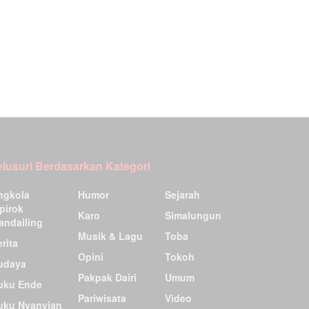
elusuri Berdasarkan Kategori
ngkola
Humor
Sejarah
pirok
Karo
Simalungun
andailing
Musik & Lagu
Toba
rita
Opini
Tokoh
udaya
Pakpak Dairi
Umum
uku Ende
Pariwisata
Video
uku Nyanyian