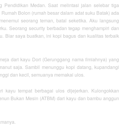
Pendidikan Medan. Saat melintasi jalan selebar tiga
satu Rumah Bolon (rumah besar dalam adat suku Batak) ada
menemui seorang teman, batal seketika. Aku langsung
ku. Seorang security berbadan tegap menghampiri dan
 Biar saya buatkan, ini kopi bagus dan kualitas terbaik
eja dari kayu Dori (Gerunggang nama ilmiahnya) yang
manut saja. Sambil menunggu kopi datang, kupandangi
tinggi dan kecil, semuanya memakai ulos.
i kayu tempat berbagai ulos dijejerkan. Kulongokkan
at Tenun Bukan Mesin (ATBM) dari kayu dan bambu anggun
namanya.