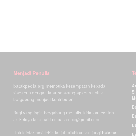
Menjadi Penulis
T
A
batakpedia.org
membuka kesempatan kepada
Si
siapapun dengan latar belakang apapun untuk
M
bergabung menjadi kontributor.
Be
Bagi yang ingin bergabung menulis, kirimkan contoh
B
artikelnya ke email bonpascamp@gmail.com
B
Untuk informasi lebih lanjut, silahkan kunjungi
halaman
B