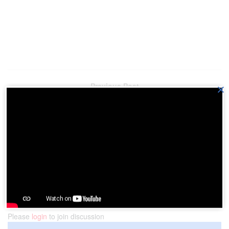
Previous Post
×
DPRD Sumut Fraksi PDI-P Tawarkan ‘Master Plan’
Pembangunan Danau Toba Sebagai Destinasi
Pariwisata
Next Post
Danau Toba Destinasi Wisata Super Prioritas Aman
Bencana
Please
login
to join discussion