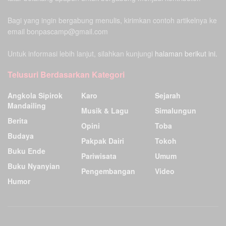
Bagi yang ingin bergabung menulis, kirimkan contoh artikelnya ke
email bonpascamp@gmail.com
Untuk informasi lebih lanjut, silahkan kunjungi
halaman berikut ini.
Telusuri Berdasarkan Kategori
Angkola Sipirok
Karo
Sejarah
Mandailing
Musik & Lagu
Simalungun
Berita
Opini
Toba
Budaya
Pakpak Dairi
Tokoh
Buku Ende
Pariwisata
Umum
Buku Nyanyian
Pengembangan
Video
Humor