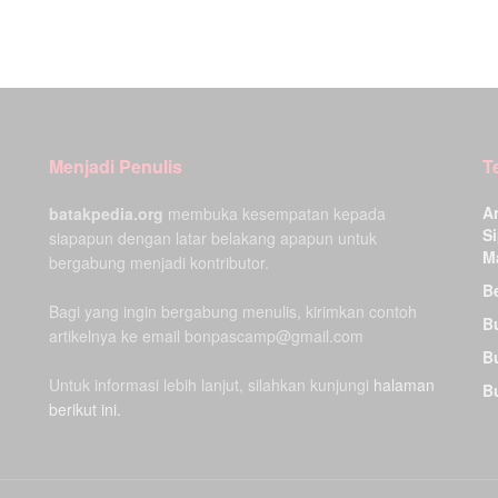
Menjadi Penulis
T
A
batakpedia.org
membuka kesempatan kepada
Si
siapapun dengan latar belakang apapun untuk
M
bergabung menjadi kontributor.
Be
Bagi yang ingin bergabung menulis, kirimkan contoh
B
artikelnya ke email bonpascamp@gmail.com
B
Untuk informasi lebih lanjut, silahkan kunjungi
halaman
B
berikut ini.