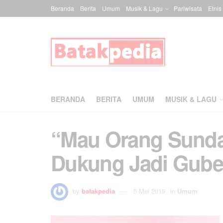
Beranda
Berita
Umum
Musik & Lagu
Pariwisata
Etnis
BERANDA
BERITA
UMUM
MUSIK & LAGU
“Mau Orang Sunda,
Dukung Jadi Guber
by
batakpedia
5 Mei 2019
in
Umum