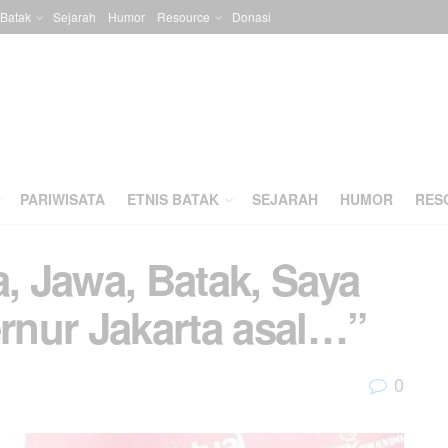
 Batak
Sejarah
Humor
Resource
Donasi
PARIWISATA
ETNIS BATAK
SEJARAH
HUMOR
RES
 Jawa, Batak, Saya
nur Jakarta asal…”
0