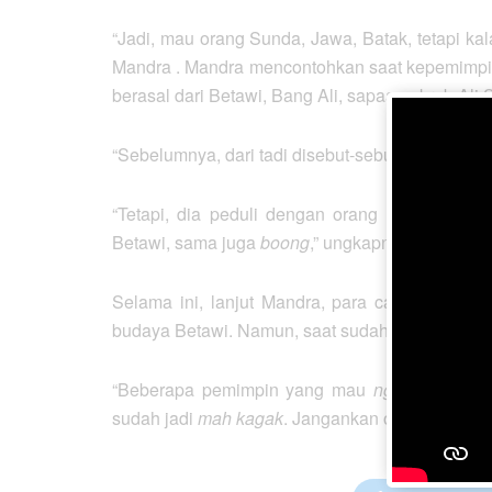
“Jadi, mau orang Sunda, Jawa, Batak, tetapi ka
Mandra . Mandra mencontohkan saat kepemimpina
berasal dari Betawi, Bang Ali, sapaan akrab Ali 
“Sebelumnya, dari tadi disebut-sebut Ali Sadik
“Tetapi, dia peduli dengan orang Betawi. Biar
Betawi, sama juga
boong
,” ungkapnya kemudian
Selama ini, lanjut Mandra, para calon pemimpi
budaya Betawi. Namun, saat sudah memimpin, tak
“Beberapa pemimpin yang mau
ngangkat
buda
sudah jadi
mah kagak
. Jangankan orang luar, o