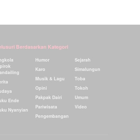
elusuri Berdasarkan Kategori
ngkola
Humor
Sejarah
pirok
Karo
Simalungun
andailing
Musik & Lagu
Toba
rita
Opini
Tokoh
udaya
Pakpak Dairi
Umum
uku Ende
Pariwisata
Video
uku Nyanyian
Pengembangan