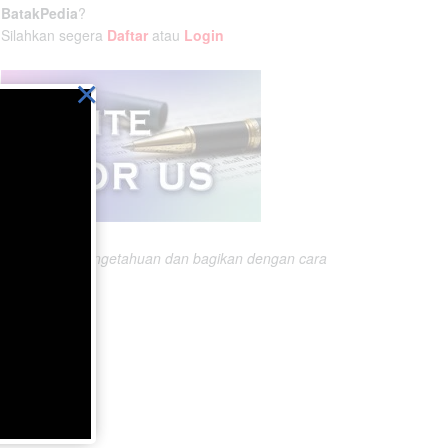
BatakPedia
?
Silahkan segera
Daftar
atau
Login
×
Ikatlah ilmu pengetahuan dan bagikan dengan cara
menuliskannya