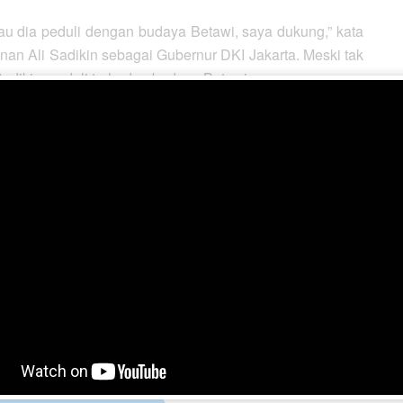
lau dia peduli dengan budaya Betawi, saya dukung,” kata
n Ali Sadikin sebagai Gubernur DKI Jakarta. Meski tak
Sadikin, peduli terhadap budaya Betawi.
in, memang dia orang Betawi? Kan bukan,” kata Mandra.
 dia Betawi banget, tetapi kalau enggak peduli budaya
.
n di Jakarta hanya mengobral janji tentang pelestarian
 sedikit yang lupa.
ya Betawi, kan biasanya
gitu
. Mula-mula doang. Kalau
rang Betawi juga
kagak
,” kata Mandra. [kompas]